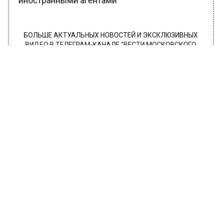
иностранными агентами
БОЛЬШЕ АКТУАЛЬНЫХ НОВОСТЕЙ И ЭКСКЛЮЗИВНЫХ
ВИДЕО В ТЕЛЕГРАМ-КАНАЛЕ "ВЕСТИ МОСКОВСКОГО
РЕГИОНА".
ПОДПИШИСЬ!
ПОДПИСЫВАЙТЕСЬ НА МОСРЕГИОН:
НОВОСТИ
ДЗЕН
ТЕЛЕГРАМ
Новости СМИ2
ОБЩЕСТВО
Автор:
Ирина Ушакова
Группа Reflex начала свой