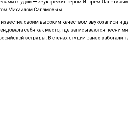
елями студии — звукорежиссёром Игорем Лалетины
том Михаилом Саламовым.
 известна своим высоким качеством звукозаписи и д
ендовала себя как место, где записываются песни м
ссийской эстрады. В стенах студии ранее работали т
е артисты, как Филипп Киркоров, Леонид Агутин, Ир
а, Татьяна Овсиенко, Андрей Губин, Алсу и многие др
ящее время студия временно закрыта для обычных
елей, но для Аллы Пугачёвой могло быть сделано
ние. Роскошный автомобиль певицы стоял рядом со
о долгое время.
ести Московского региона
сообщали
, что директор 
ила, что Алла Пугачева вернулась в Россию.