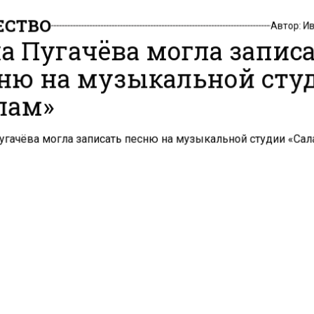
СТВО
Автор:
И
а Пугачёва могла запис
ню на музыкальной сту
лам»