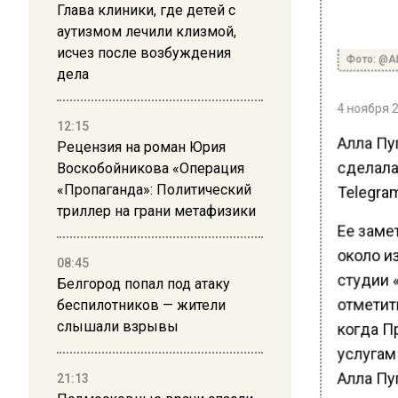
Глава клиники, где детей с
аутизмом лечили клизмой,
исчез после возбуждения
Фото: @A
дела
4 ноября 2
12:15
Алла Пуг
Рецензия на роман Юрия
сделала 
Воскобойникова «Операция
Telegra
«Пропаганда»: Политический
триллер на грани метафизики
Ее заме
около и
08:45
студии 
Белгород попал под атаку
отметить
беспилотников — жители
слышали взрывы
когда П
услугам 
Алла Пуг
21:13