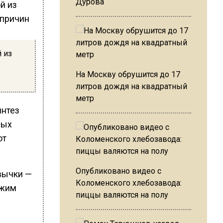
Дурова
 из
На Москву обрушится до 17
литров дождя на квадратный
метр
интез
ных
ют
Опубликовано видео с
ивычки —
Коломенского хлебозавода:
ожим
пиццы валяются на полу