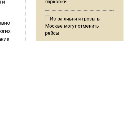
м и
парковки
авно
ногих
акие
Из-за ливня и грозы в Москве
ина
могут отменить рейсы
угие.
 студией
В ОП предложили ввести
допвыплату для россиян
Чупракова
после 70 лет