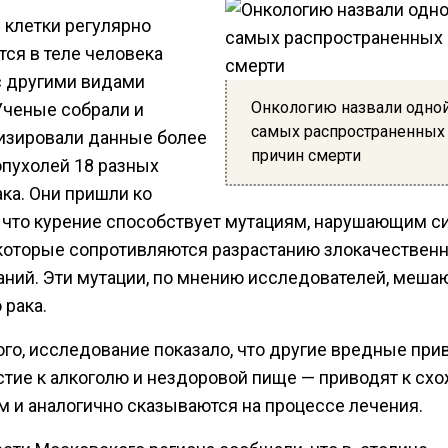
 клетки регулярно
тся в теле человека
с другими видами
Онкологию назвали одной
Ученые собрали и
самых распространенных
изировали данные более
причин смерти
опухолей 18 разных
ка. Они пришли ко
 что курение способствует мутациям, нарушающим с
 которые сопротивляются разрастанию злокачествен
аний. Эти мутации, по мнению исследователей, меша
 рака.
ого, исследование показало, что другие вредные пр
стие к алкоголю и нездоровой пище — приводят к сх
м и аналогично сказываются на процессе лечения.