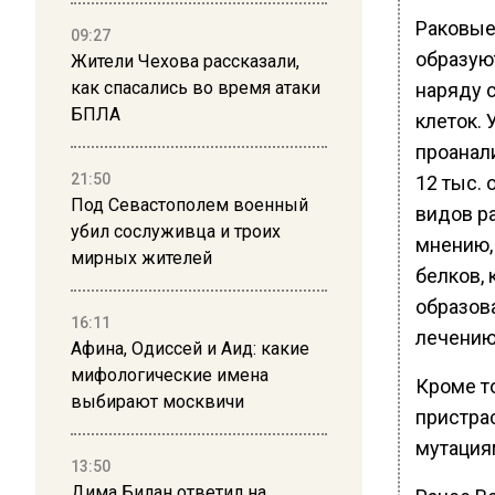
Раковые
09:27
образую
Жители Чехова рассказали,
как спасались во время атаки
наряду 
БПЛА
клеток. 
проанал
21:50
12 тыс. 
Под Севастополем военный
видов ра
убил сослуживца и троих
мнению,
мирных жителей
белков,
образов
16:11
лечению
Афина, Одиссей и Аид: какие
мифологические имена
Кроме т
выбирают москвичи
пристра
мутация
13:50
Дима Билан ответил на