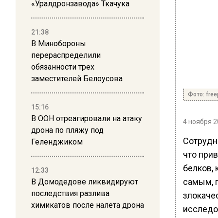
«Уралдронзавода» Ткачука
21:38
В Минобороны
перераспределили
обязанности трех
заместителей Белоусова
Фото: free
15:16
В ООН отреагировали на атаку
4 ноября 2
дрона по пляжу под
Сотрудни
Геленджиком
что прив
белков, 
12:33
самым, 
В Домодедове ликвидируют
последствия разлива
злокаче
химикатов после налета дрона
исследо