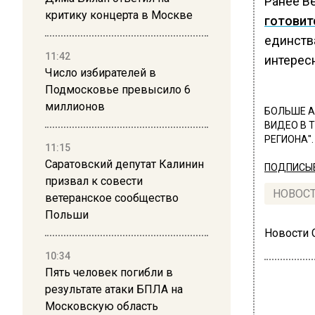
Ранее В
критику концерта в Москве
готовит
единств
11:42
интерес
Число избирателей в
Подмосковье превысило 6
миллионов
БОЛЬШЕ А
ВИДЕО В 
РЕГИОНА".
11:15
Саратовский депутат Калинин
ПОДПИСЫВ
призвал к совести
НОВОС
ветеранское сообщество
Польши
Новости
10:34
Пять человек погибли в
результате атаки БПЛА на
Московскую область