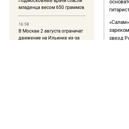
Подмосковные врачи спасли
основат
младенца весом 650 граммов
гитарис
«Салам»
16:58
зареком
В Москве 2 августа ограничат
движение на Ильинке из-за
звезд Ро
праздника
известны
Аллегров
В насто
посетит
исключе
довольн
Ранее В
подтверд