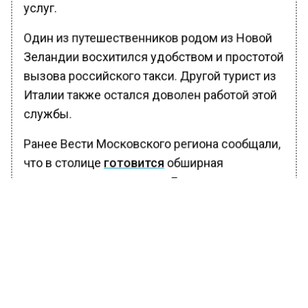
услуг.
Один из путешественников родом из Новой
Зеландии восхитился удобством и простотой
вызова российского такси. Другой турист из
Италии также остался доволен работой этой
службы.
Ранее Вести Московского региона сообщали,
что в столице
готовится
обширная
культурная программа ко Дню народного
единства. Так, жителей и гостей Москвы
ожидают более 50 интересных и
познавательных мероприятий на 280
площадках