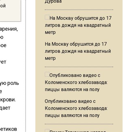
Дурова
мой
арения,
ою
На Москву обрушится до 17
рое
литров дождя на квадратный
метр
ует
ную роль
е
 крови.
Опубликовано видео с
дает
Коломенского хлебозавода:
пиццы валяются на полу
бетиков