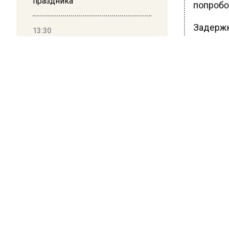
праздника
попробо
Задержк
13:30
сделайт
Путин указал Воробьеву на
большие долги Московской
нескольк
области в сфере ЖКХ
Показыв
в таком
Надавли
или лож
Раздраж
лимона, 
Затыкани
надавит
холодно