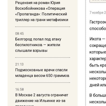
Рецензия на роман Юрия
Воскобойникова «Операция
7 ноября 2
«Пропаганда»: Политический
триллер на грани метафизики
Гастроэ
способов
08:45
Икота —
Белгород попал под атаку
сокраще
беспилотников — жители
слышали взрывы
которые
характе
быть кр
21:13
Подмосковные врачи спасли
нескольк
младенца весом 650 граммов
некотор
дней ил
16:58
В больши
В Москве 2 августа ограничат
движение на Ильинке из-за
нескольк