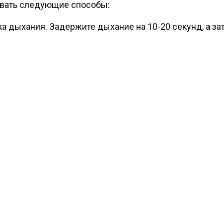
вать следующие способы:
а дыхания. Задержите дыхание на 10-20 секунд, а за
е плавный, медленный выдох. Повторите упражнени
о раз.
ание языка. Высуньте язык максимально далеко и з
 положении некоторое время.
вание на корень языка. Надавите на корень языка па
кой.
ение вкусовых рецепторов. Подержите во рту кусоче
соли или сахара.
е ушей. Полностью заткните уши на 20-30 секунд ил
е на мягкую зону, расположенную за мочками. Употр
й воды. Пейте холодную воду мелкими глотками или 