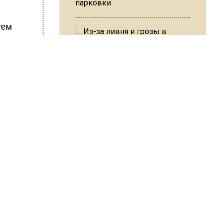
парковки
тем
е
Из-за ливня и грозы в Москве
адержите
могут отменить рейсы
льцем
к
В ОП предложили ввести
допвыплату для россиян
и просто
после 70 лет
ебление
через