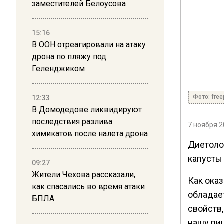
заместителей Белоусова
15:16
В ООН отреагировали на атаку
дрона по пляжу под
Геленджиком
Фото: free
12:33
В Домодедове ликвидируют
последствия разлива
7 ноября 2
химикатов после налета дрона
Диетоло
капусты 
09:27
Жители Чехова рассказали,
Как оказ
как спасались во время атаки
обладае
БПЛА
свойств
нашу пи