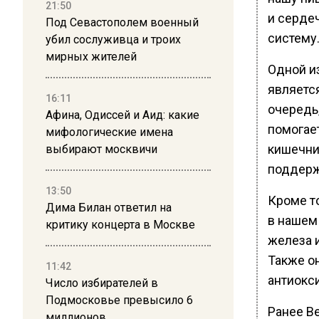
21:50
и серде
Под Севастополем военный
систему
убил сослуживца и троих
мирных жителей
Одной и
является
16:11
очередь
Афина, Одиссей и Аид: какие
помогае
мифологические имена
кишечни
выбирают москвичи
поддерж
13:50
Кроме то
Дима Билан ответил на
в нашем
критику концерта в Москве
железа и
Также о
11:42
антиокс
Число избирателей в
Подмосковье превысило 6
Ранее В
миллионов