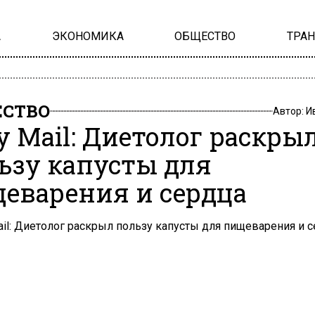
А
ЭКОНОМИКА
ОБЩЕСТВО
ТРА
СТВО
Автор:
И
ly Mail: Диетолог раскры
ьзу капусты для
еварения и сердца