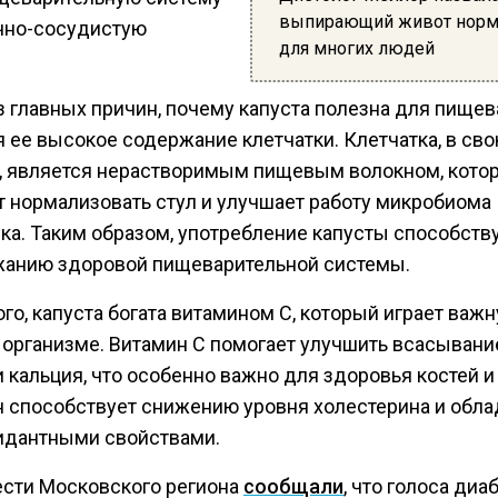
выпирающий живот нор
чно-сосудистую
для многих людей
.
з главных причин, почему капуста полезна для пищев
 ее высокое содержание клетчатки. Клетчатка, в св
, является нерастворимым пищевым волокном, кото
т нормализовать стул и улучшает работу микробиома
ка. Таким образом, употребление капусты способств
анию здоровой пищеварительной системы.
го, капуста богата витамином С, который играет важ
 организме. Витамин С помогает улучшить всасывани
 кальция, что особенно важно для здоровья костей и
н способствует снижению уровня холестерина и обла
идантными свойствами.
ести Московского региона
сообщали
, что голоса диа