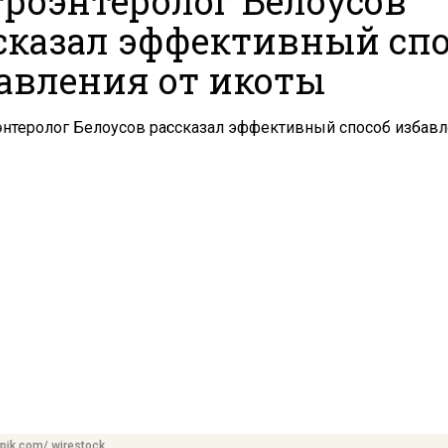
сказал эффективный сп
авления от икоты
pik.com/ wirestock