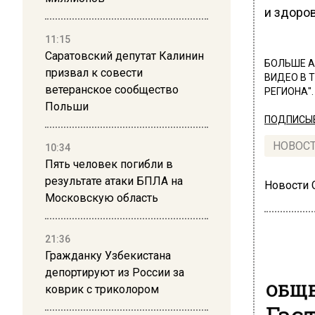
и здоро
11:15
Саратовский депутат Калинин
БОЛЬШЕ А
призвал к совести
ВИДЕО В 
ветеранское сообщество
РЕГИОНА".
Польши
ПОДПИСЫВ
НОВОС
10:34
Пять человек погибли в
результате атаки БПЛА на
Новости
Московскую область
21:36
Гражданку Узбекистана
депортируют из России за
ОБЩЕ
коврик с триколором
Гас