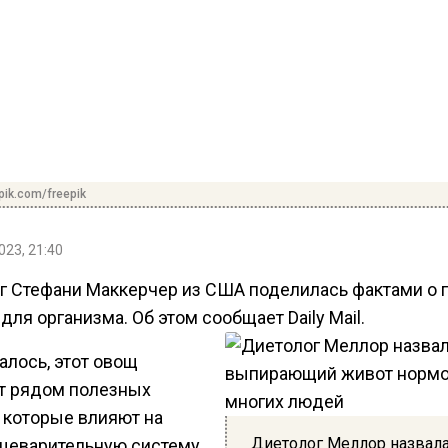
pik.com/freepik
023, 21:40
г Стефани Маккерчер из США поделилась фактами о 
для организма. Об этом сообщает Daily Mail.
алось, этот овощ
т рядом полезных
, которые влияют на
Диетолог Меллор назвал
щеварительную систему