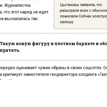
Цыгановы заявили, что
и. Журналистка
разыграли всех с обыско
, что этот наряд не идет
пожелали Собчак золоту
на высказалась так:
калошу
Такую новую фигуру в плотном бархате и об
прятать.
нередко оценивает чужие образы в своих соцсетях. 
а критикует заместителя гендиректора холдинга «Газ
Тину Канделаки.
ести Московского региона
сообщали,
что Богомолов 
«скорпионом» в честь дня ее рождения.