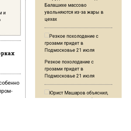
Балашихе массово
увольняются из-за жары в
м и
цехах
ю
орках
Резкое похолодание с
грозами придет в
Подмосковье 21 июля
Особенно
пром-
назвал
Юрист Машаров объяснил, как
МРОТ влияет на будущие