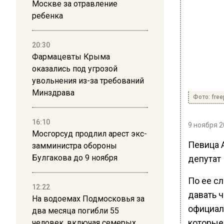
Москве за отравление
ребенка
20:30
Фармацевты Крыма
оказались под угрозой
увольнения из-за требований
Минздрава
Фото: free
16:10
9 ноября 2
Мосгорсуд продлил арест экс-
Певица А
замминистра обороны
Булгакова до 9 ноября
депутат
По ее сл
12:22
давать ч
На водоемах Подмосковья за
официал
два месяца погибли 55
которые
человек, включая семерых