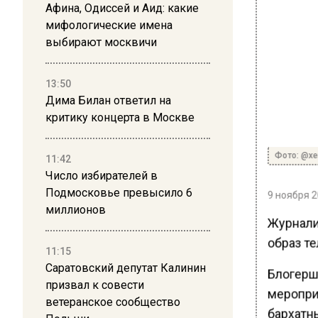
Афина, Одиссей и Аид: какие
мифологические имена
выбирают москвичи
13:50
Дима Билан ответил на
критику концерта в Москве
Фото: @xe
11:42
Число избирателей в
Подмосковье превысило 6
9 ноября 2
миллионов
Журнали
образ т
11:15
Саратовский депутат Калинин
Блогерш
призвал к совести
меропри
ветеранское сообщество
бархатн