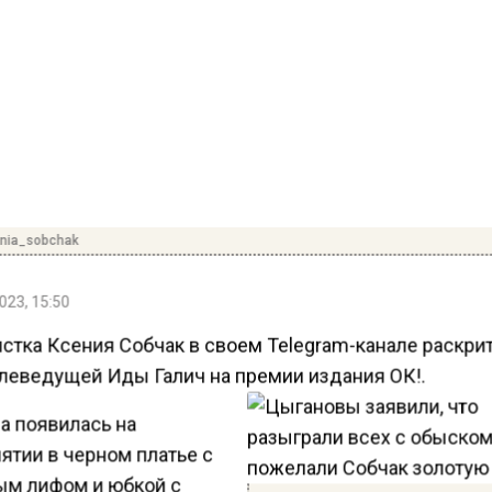
nia_sobchak
023, 15:50
стка Ксения Собчак в своем Telegram-канале раскри
елеведущей Иды Галич на премии издания ОК!.
а появилась на
ятии в черном платье с
ым лифом и юбкой с