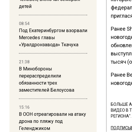
детей
федерал
приглася
08:54
Ранее S
Под Екатеринбургом взорвали
новогод
Mercedes главы
«Уралдронзавода» Ткачука
обновле
выступл
тысяч (о
21:38
В Минобороны
Ранее В
перераспределили
новогод
обязанности трех
заместителей Белоусова
БОЛЬШЕ А
15:16
ВИДЕО В 
В ООН отреагировали на атаку
РЕГИОНА".
дрона по пляжу под
Геленджиком
ПОДПИСЫВ