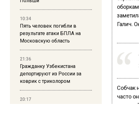
Польши
оборкам
заметила
10:34
Галич. О
Пять человек погибли в
результате атаки БПЛА на
Московскую область
21:36
Гражданку Узбекистана
депортируют из России за
коврик с триколором
Собчак 
часто он
20:17
медиа» 
Жители Архипо-Осиповки
рассказали об обстановке во
Ранее В
время атаки БПЛА в
Собчак 
Геленджике