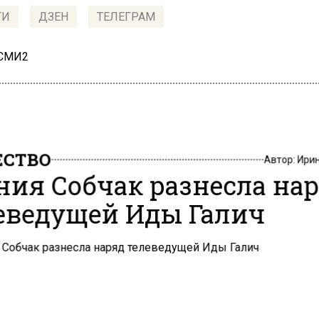
ТИ
ДЗЕН
ТЕЛЕГРАМ
 СМИ2
СТВО
Автор:
Ири
ния Собчак разнесла на
еведущей Иды Галич