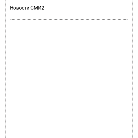
Новости СМИ2
ОБЩЕСТВО
Автор:
Анфиса Слепцова
Мошенники стали использовать
голоса коллег и родственников для
обмана россиян