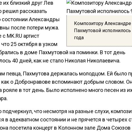
е их близкий друг Лев
 решил рассказать
о состоянии Александры
Композитору Александре
вны после потери мужа.
Пахмутовой исполнилось
 с MK.RU артист
года
 что 25 октября в узком
брались в доме Пахмутовой на поминки. В тот день
ось 40 дней, как не стало Николая Николаевича.
ам певца, Пахмутова держалась молодцом. Ей было п
, как о Добронравове вспоминают добрым словом. О
а рояле в тот день. Было исполнено много песен из и
ра.
 подчеркнул, что несмотря на разные слухи, компози
я в адекватном состоянии и не прячется в четырех с
 она посетила концерт в Колонном зале Дома Союзов 