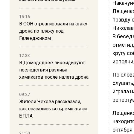
Наканун
Лещенко
15:16
правду 
В ООН отреагировали на атаку
Николае
дрона по пляжу под
В беседе
Геленджиком
отметил,
кругу со
12:33
исполнил
В Домодедове ликвидируют
последствия разлива
По слов
химикатов после налета дрона
слушать
играла н
09:27
репертуа
Жители Чехова рассказали,
как спасались во время атаки
Лещенко
БПЛА
находитс
октября
21:50