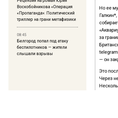
Рецензия на роман Юрия
Воскобойникова «Операция
Но ее м
«Пропаганда»: Политический
Галкин*,
триллер на грани метафизики
собирает
«Аквари
08:45
за грани
Белгород попал под атаку
Британск
беспилотников — жители
telegram
слышали взрывы
— он зак
Это пос
Через н
Несколь
однако с
задолже
Ранее В