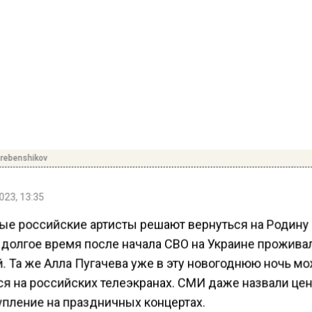
rebenshikov
023, 13:35
ые российские артисты решают вернуться на Родину
к долгое время после начала СВО на Украине прожива
. Та же Алла Пугачева уже в эту новогоднюю ночь м
ся на российских телеэкранах. СМИ даже назвали цен
упление на праздничных концертах.