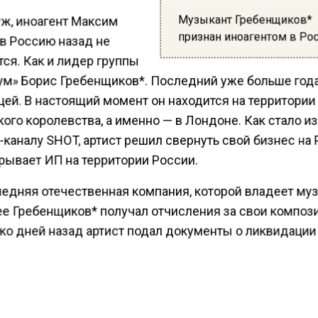
Музыкант Гребенщиков*
уж, иноагент Максим
признан иноагентом в Ро
 в Россию назад не
ся. Как и лидер группы
ум» Борис Гребенщиков*. Последний уже больше год
цей. В настоящий момент он находится на территории
ого королевства, а именно — в Лондоне. Как стало и
-каналу SHOT, артист решил свернуть свой бизнес на
рывает ИП на территории России.
ледняя отечественная компания, которой владеет му
ее Гребенщиков* получал отчисления за свои композ
ко дней назад артист подал документы о ликвидации
может это сделать только после того, как оплатит
нность в пять тысяч рублей.
ести Московского региона
сообщали
, что иноагент