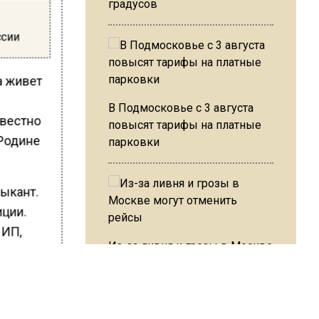
градусов
ссии
а живет
В Подмосковье с 3 августа
звестно
повысят тарифы на платные
 Родине
парковки
зыкант.
иции.
 ИП,
Из-за ливня и грозы в Москве
могут отменить рейсы