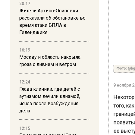
20:17
Жители Архипо-Осиповки
рассказали об обстановке во
время атаки БПЛА в
Геленджике
16:19
Москву и область накрыла
гроза с ливнем и ветром
Фото: @bg
12:24
9 ноября 2
Глава клиники, где детей с
аутизмом лечили клизмой,
Некотор
исчез после возбуждения
того, ка
дела
границей
появить
12:15
ее выст