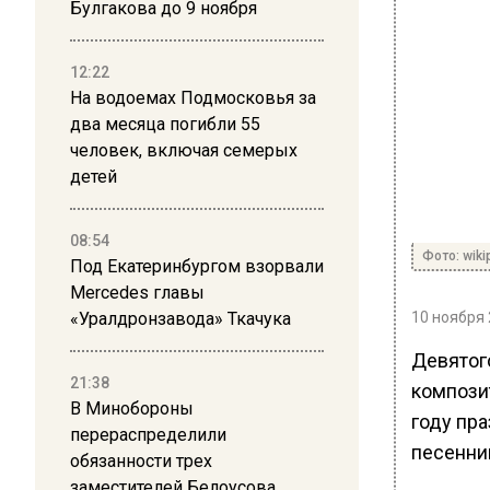
Булгакова до 9 ноября
12:22
На водоемах Подмосковья за
два месяца погибли 55
человек, включая семерых
детей
08:54
Фото: wiki
Под Екатеринбургом взорвали
Mercedes главы
«Уралдронзавода» Ткачука
10 ноября 
Девятог
21:38
компози
В Минобороны
году пра
перераспределили
песенни
обязанности трех
заместителей Белоусова