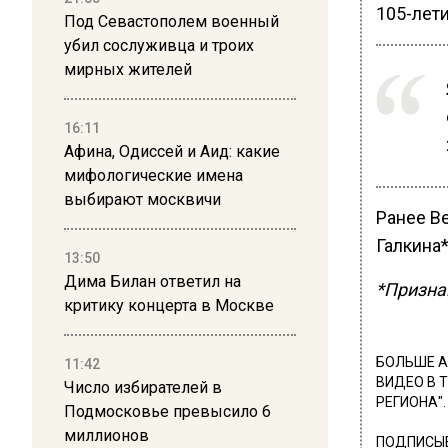
105-лет
Под Севастополем военный
убил сослуживца и троих
мирных жителей
16:11
Афина, Одиссей и Аид: какие
мифологические имена
выбирают москвичи
Ранее В
Галкина
13:50
Дима Билан ответил на
*Призна
критику концерта в Москве
БОЛЬШЕ А
11:42
ВИДЕО В 
Число избирателей в
РЕГИОНА".
Подмосковье превысило 6
миллионов
ПОДПИСЫВ