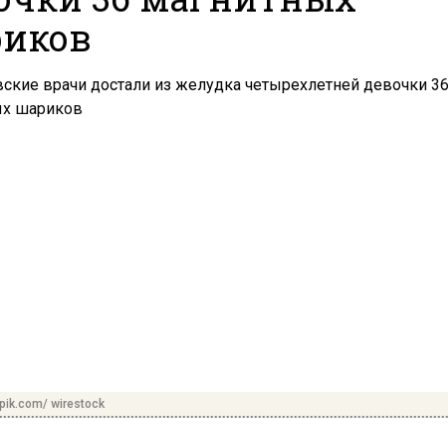
иков
pik.com/ wirestock