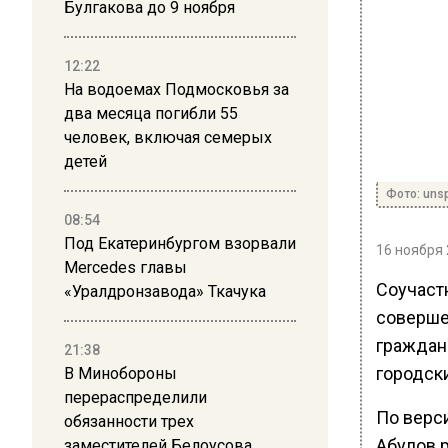
Булгакова до 9 ноября
12:22
На водоемах Подмосковья за
два месяца погибли 55
человек, включая семерых
детей
Фото: uns
08:54
Под Екатеринбургом взорвали
16 ноября 
Mercedes главы
Соучаст
«Уралдронзавода» Ткачука
соверше
граждан
21:38
городск
В Минобороны
перераспределили
По верс
обязанности трех
Абулов 
заместителей Белоусова