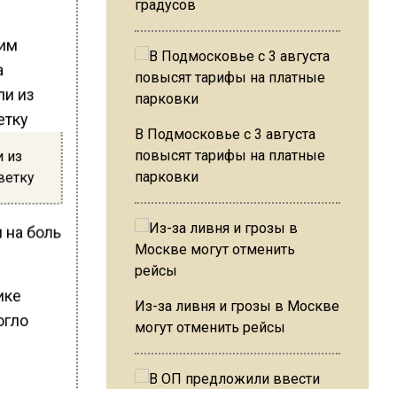
градусов
ким
а
В Подмосковье с 3 августа
и из
повысят тарифы на платные
ветку
парковки
 на боль
ике
Из-за ливня и грозы в Москве
огло
могут отменить рейсы