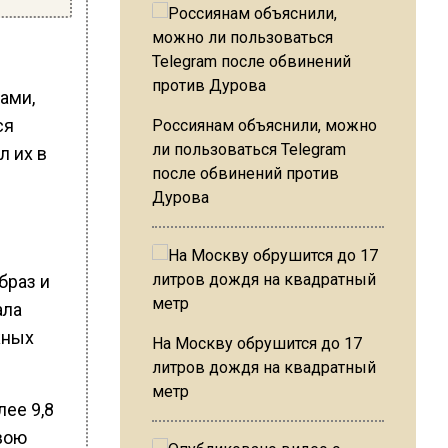
ами,
ся
Россиянам объяснили, можно
ли пользоваться Telegram
л их в
после обвинений против
Дурова
браз и
ала
жных
На Москву обрушится до 17
литров дождя на квадратный
метр
ее 9,8
вою