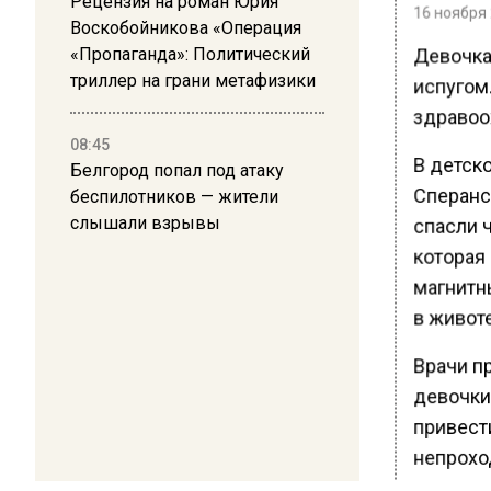
Рецензия на роман Юрия
16 ноября 
Воскобойникова «Операция
Девочка
«Пропаганда»: Политический
триллер на грани метафизики
испугом
здравоо
08:45
В детск
Белгород попал под атаку
Сперанс
беспилотников — жители
слышали взрывы
спасли 
которая 
магнитн
в животе
Врачи п
девочки.
привест
непрохо