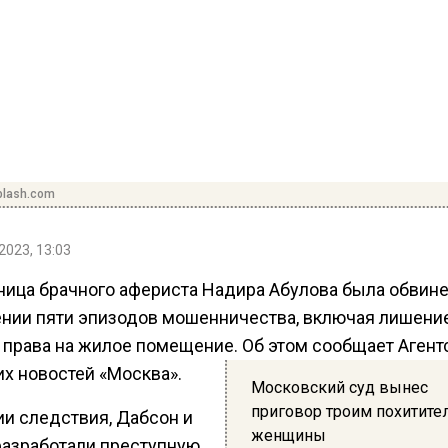
plash.com
2023, 13:03
ница брачного афериста Надира Абулова была обвине
нии пяти эпизодов мошенничества, включая лишени
 права на жилое помещение. Об этом сообщает Агент
их новостей «Москва».
Московский суд вынес
приговор троим похитите
ии следствия, Дабсон и
женщины
разработали преступную