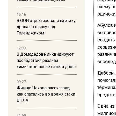
схему п
одиноки
15:16
В ООН отреагировали на атаку
Абулов 
дрона по пляжу под
выдавая
Геленджиком
создать 
серьезно
12:33
различн
В Домодедове ликвидируют
последствия разлива
впослед
химикатов после налета дрона
Дабсон,
помогал
09:27
термина
Жители Чехова рассказали,
как спасались во время атаки
средств 
БПЛА
Одна из
миллион
21:50