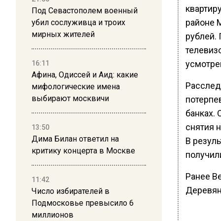
квартир
Под Севастополем военный
районе 
убил сослуживца и троих
мирных жителей
рублей. 
телевиз
усмотре
16:11
Афина, Одиссей и Аид: какие
Расслед
мифологические имена
выбирают москвичи
потерпе
банках. 
снятия 
13:50
Дима Билан ответил на
В резул
критику концерта в Москве
получил
Ранее В
11:42
Деревян
Число избирателей в
Подмосковье превысило 6
миллионов