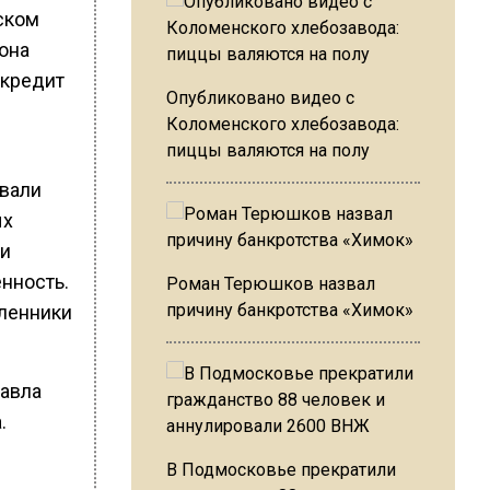
ском
она
 кредит
Опубликовано видео с
Коломенского хлебозавода:
пиццы валяются на полу
ивали
ых
 и
нность.
Роман Терюшков назвал
причину банкротства «Химок»
шленники
Павла
.
В Подмосковье прекратили