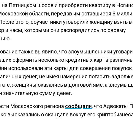
у на Пятницком шоссе и приобрести квартиру в Ногин
Московской области, передав им оставшиеся 3 милли
После этого, соучастники уговорили женщину взять в
ор и часы, которыми они распорядились по своему
нию.
ование также выявило, что злоумышленники уговар
вших оформить несколько кредитных карт в различн
Они использовали эти карты для совершения покупок
наличных денег, не имея намерения погасить задолже
ьтате, женщины оказались в долговой яме, а злоумы
и значительную сумму денег.
ести Московского региона
сообщали
, что Адвокаты 
ко высказались о скандале вокруг его криптобизнеса