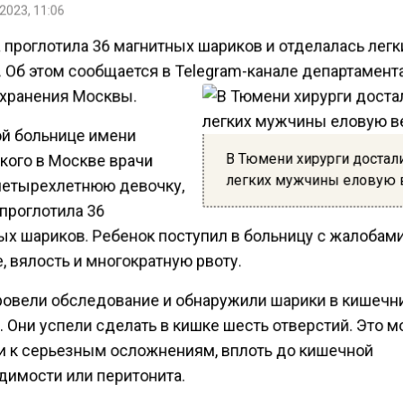
2023, 11:06
 проглотила 36 магнитных шариков и отделалась лег
. Об этом сообщается в Telegram-канале департамент
хранения Москвы.
ой больнице имени
В Тюмени хирурги достал
кого в Москве врачи
легких мужчины еловую 
четырехлетнюю девочку,
проглотила 36
ых шариков. Ребенок поступил в больницу с жалобами
, вялость и многократную рвоту.
ровели обследование и обнаружили шарики в кишечн
 Они успели сделать в кишке шесть отверстий. Это м
и к серьезным осложнениям, вплоть до кишечной
димости или перитонита.