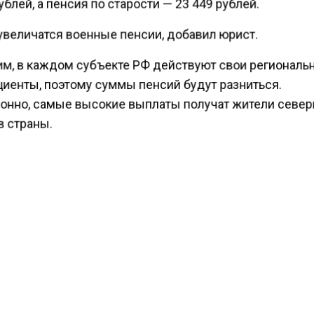
ублей, а пенсия по старости — 23 449 рублей.
увеличатся военные пенсии, добавил юрист.
м, в каждом субъекте РФ действуют свои региональ
иенты, поэтому суммы пенсий будут разниться.
онно, самые высокие выплаты получат жители севе
в страны.
ести Московского региона
сообщали
, что экономист
 падение курса доллара до 70 рублей.
КТУАЛЬНЫХ НОВОСТЕЙ И ЭКСКЛЮЗИВНЫХ
ПОДПИ
ТЕЛЕГРАМ-КАНАЛЕ "ВЕСТИ МОСКОВСКОГО
АЙТЕСЬ НА МОСРЕГИОН:
ТИ
ДЗЕН
ТЕЛЕГРАМ