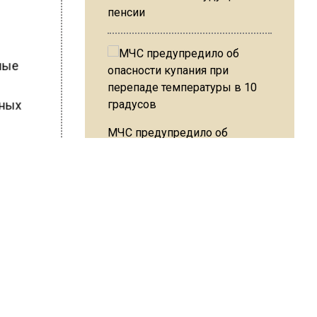
пенсии
ные
рных
МЧС предупредило об
опасности купания при
 Разуваев
перепаде температуры в 10
градусов
ШИСЬ!
В Подмосковье с 3 августа
повысят тарифы на платные