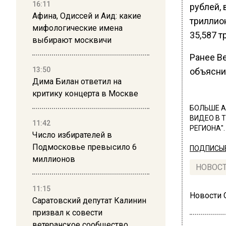
16:11
рублей, 
Афина, Одиссей и Аид: какие
триллион
мифологические имена
35,587 т
выбирают москвичи
Ранее В
13:50
объясни
Дима Билан ответил на
критику концерта в Москве
БОЛЬШЕ А
ВИДЕО В 
11:42
РЕГИОНА".
Число избирателей в
Подмосковье превысило 6
ПОДПИСЫВ
миллионов
НОВОС
11:15
Новости
Саратовский депутат Калинин
призвал к совести
ветеранское сообщество