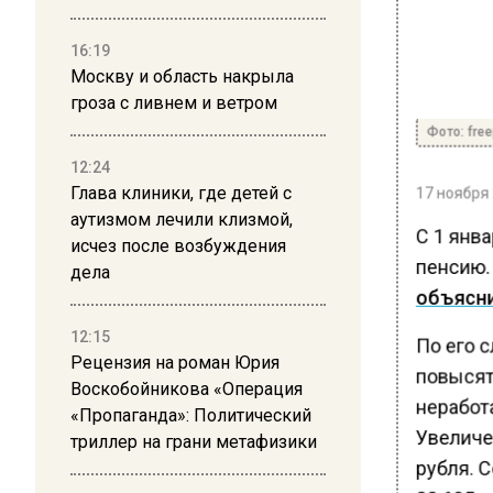
16:19
Москву и область накрыла
гроза с ливнем и ветром
Фото: free
12:24
Глава клиники, где детей с
17 ноября 
аутизмом лечили клизмой,
С 1 янв
исчез после возбуждения
пенсию. 
дела
объясн
12:15
По его с
Рецензия на роман Юрия
повысят
Воскобойникова «Операция
неработ
«Пропаганда»: Политический
Увеличе
триллер на грани метафизики
рубля. 