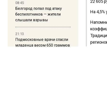
22 605 р
08:45
Белгород попал под атаку
На 4,5% 
беспилотников — жители
слышали взрывы
Напомни
коэффиц
21:13
Традици
Подмосковные врачи спасли
регионо
младенца весом 650 граммов
Ранее В
допустил
16:58
В Москве 2 августа ограничат
движение на Ильинке из-за
праздника
БОЛЬШЕ А
ВИДЕО В 
РЕГИОНА".
13:30
Путин указал Воробьеву на
ПОДПИСЫВ
большие долги Московской
НОВОС