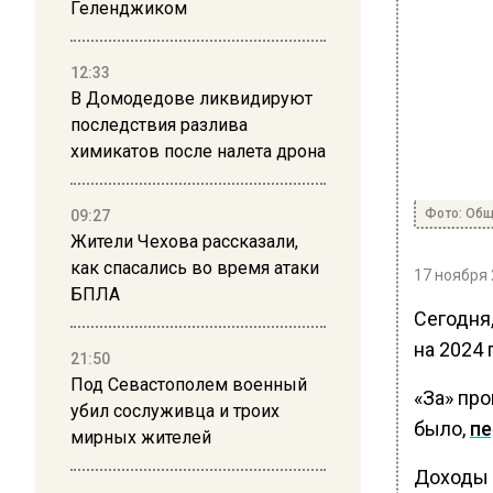
Геленджиком
12:33
В Домодедове ликвидируют
последствия разлива
химикатов после налета дрона
Фото: Общ
09:27
Жители Чехова рассказали,
как спасались во время атаки
17 ноября 
БПЛА
Сегодня
на 2024 
21:50
Под Севастополем военный
«За» про
убил сослуживца и троих
было,
пе
мирных жителей
Доходы 