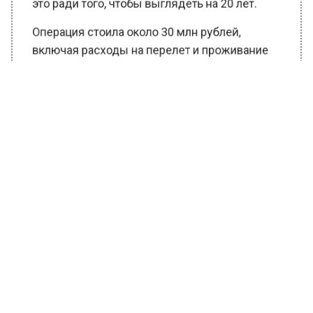
это ради того, чтобы выглядеть на 20 лет.
Операция стоила около 30 млн рублей,
включая расходы на перелет и проживание
за рубежом. Воля пошутил по этому поводу,
что за такую сумму «можно собрать двух
Киркоровых».
Ранее Вести Московского региона
сообщали,
что Виктория Боня сравнила себя
с Борисом Моисеевым после пластики.
БОЛЬШЕ АКТУАЛЬНЫХ НОВОСТЕЙ И ЭКСКЛЮЗИВНЫХ
ВИДЕО В ТЕЛЕГРАМ-КАНАЛЕ "ВЕСТИ МОСКОВСКОГО
РЕГИОНА".
ПОДПИШИСЬ!