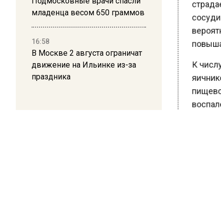
Подмосковные врачи спасли
страдает
младенца весом 650 граммов
сосудис
вероятн
16:58
повышае
В Москве 2 августа ограничат
движение на Ильинке из-за
К числу
праздника
яичнико
пищевод
воспален
В отдел
заболева
Ранее В
провел
продукт
предупр
избавлят