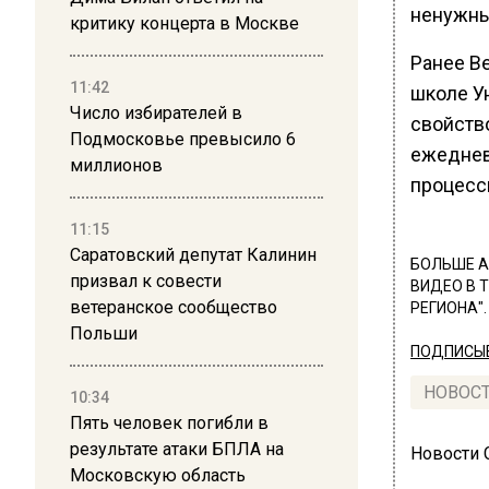
ненужны
критику концерта в Москве
Ранее В
11:42
школе У
Число избирателей в
свойств
Подмосковье превысило 6
ежеднев
миллионов
процесс
11:15
Саратовский депутат Калинин
БОЛЬШЕ А
призвал к совести
ВИДЕО В 
ветеранское сообщество
РЕГИОНА".
Польши
ПОДПИСЫВ
НОВОС
10:34
Пять человек погибли в
результате атаки БПЛА на
Новости
Московскую область