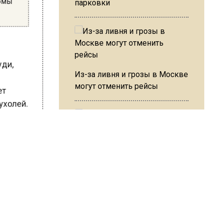
парковки
руди,
Из-за ливня и грозы в Москве
могут отменить рейсы
ает
пухолей.
дистыми
 на 68%.
В ОП предложили ввести
США
допвыплату для россиян
зерновых
после 70 лет
ет