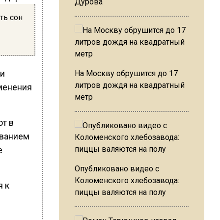
Дурова
ть сон
ки
На Москву обрушится до 17
литров дождя на квадратный
менения
метр
т в
иванием
е
Опубликовано видео с
Коломенского хлебозавода:
я к
пиццы валяются на полу