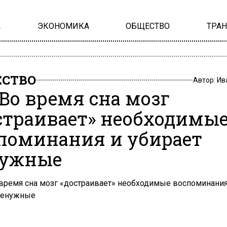
А
ЭКОНОМИКА
ОБЩЕСТВО
ТРА
СТВО
Автор:
Ив
 Во время сна мозг
страивает» необходимы
поминания и убирает
нужные