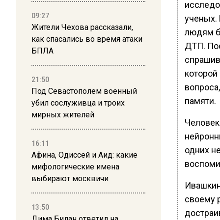
исследо
09:27
ученых.
Жители Чехова рассказали,
людям б
как спасались во время атаки
ДТП. Пос
БПЛА
спрашива
которой
21:50
вопроса
Под Севастополем военный
памяти.
убил сослуживца и троих
мирных жителей
Человек
нейронн
16:11
одних н
Афина, Одиссей и Аид: какие
воспоми
мифологические имена
выбирают москвичи
Ивашкин
своему р
13:50
достраи
Дима Билан ответил на