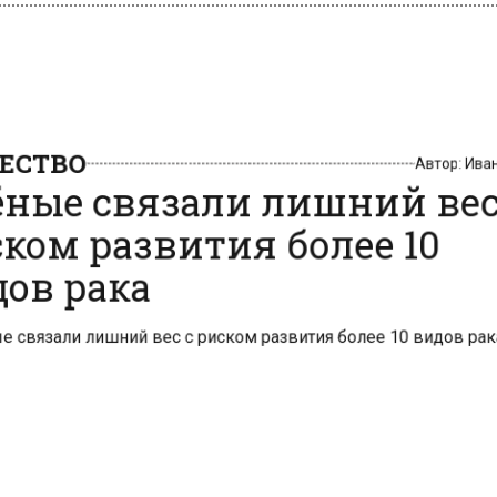
СТВО
Автор:
Ив
ные связали лишний вес
ком развития более 10
ов рака