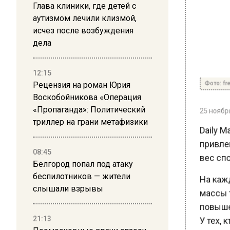
Глава клиники, где детей с
аутизмом лечили клизмой,
исчез после возбуждения
дела
12:15
Фото: free
Рецензия на роман Юрия
Воскобойникова «Операция
25 ноября 
«Пропаганда»: Политический
триллер на грани метафизики
Daily Ma
привлек
вес спос
08:45
Белгород попал под атаку
На кажд
беспилотников — жители
слышали взрывы
массы т
повышен
У тех, к
21:13