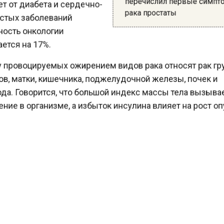
 от диабета и сердечно-
рака простаты
тых заболеваний
ость онкологии
тся на 17%.
 провоцируемых ожирением видов рака относят рак г
в, матки, кишечника, поджелудочной железы, почек и
а. Говорится, что большой индекс массы тела вызыв
ие в организме, а избыток инсулина влияет на рост о
ьной группе риска находятся люди с сердечно-сосу
ниями. Вероятность развития онкологии у них больше
ести Московского региона сообщали, что ученые из 
и
исследование
и выяснили, что замена белковых и 
ов на бобовые приводит к улучшению метаболизма,
еждает сердечно-сосудистые заболевания и помога
ься от лишнего веса.