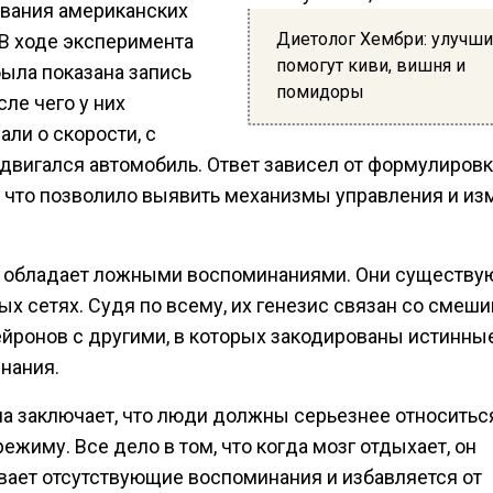
вания американских
Диетолог Хембри: улучши
 В ходе эксперимента
помогут киви, вишня и
ыла показана запись
помидоры
ле чего у них
ли о скорости, с
 двигался автомобиль. Ответ зависел от формулиров
, что позволило выявить механизмы управления и из
 обладает ложными воспоминаниями. Они существую
ых сетях. Судя по всему, их генезис связан со смеш
ейронов с другими, в которых закодированы истинны
нания.
а заключает, что люди должны серьезнее относитьс
ежиму. Все дело в том, что когда мозг отдыхает, он
вает отсутствующие воспоминания и избавляется от