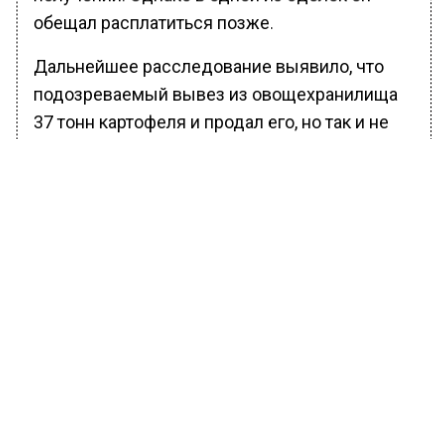
обещал расплатиться позже.
Дальнейшее расследование выявило, что
подозреваемый вывез из овощехранилища
37 тонн картофеля и продал его, но так и не
расплатился с компанией.
Ранее Вести Московского региона
сообщали
, что в Подмосковье полиция
поймала двух браконьеров с центнером
рыбы.
БОЛЬШЕ АКТУАЛЬНЫХ НОВОСТЕЙ И ЭКСКЛЮЗИВНЫХ
ВИДЕО В ТЕЛЕГРАМ-КАНАЛЕ "ВЕСТИ МОСКОВСКОГО
РЕГИОНА".
ПОДПИШИСЬ!