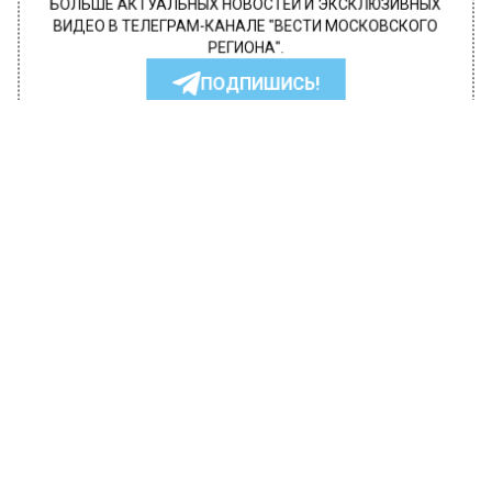
БОЛЬШЕ АКТУАЛЬНЫХ НОВОСТЕЙ И ЭКСКЛЮЗИВНЫХ
ВИДЕО В ТЕЛЕГРАМ-КАНАЛЕ "ВЕСТИ МОСКОВСКОГО
РЕГИОНА".
ПОДПИШИСЬ!
ПОДПИСЫВАЙТЕСЬ НА МОСРЕГИОН:
НОВОСТИ
ДЗЕН
ТЕЛЕГРАМ
Новости СМИ2
ОБЩЕСТВО
Автор:
Ирина Ушакова
Телеведущая Ляйсан Утяшева
призналась, что Воля изменяет ей