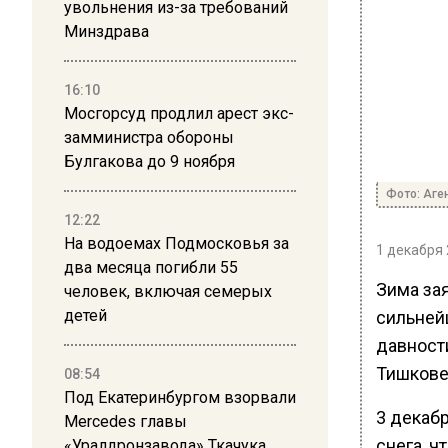
увольнения из-за требований
Минздрава
16:10
Мосгорсуд продлил арест экс-
замминистра обороны
Булгакова до 9 ноября
Фото: Аге
12:22
На водоемах Подмосковья за
1 декабря 
два месяца погибли 55
Зима зая
человек, включая семерых
детей
сильней
давност
Тишкове
08:54
Под Екатеринбургом взорвали
3 декаб
Mercedes главы
снега, ч
«Уралдронзавода» Ткачука