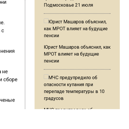
они
Подмосковье 21 июля
ие.
 с
Юрист Машаров объяснил, как
знения
МРОТ влияет на будущие
пенсии
а не
ри сборе
 ученые
МЧС предупредило об
опасности купания при
перепаде температуры в 10