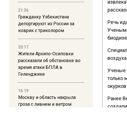
извлекат
рассказа
21:36
Гражданку Узбекистана
Речь иде
депортируют из России за
Ученым 
коврик с триколором
биодизе
20:17
Специал
Жители Архипо-Осиповки
воздуха
рассказали об обстановке во
время атаки БПЛА в
Ученые з
Геленджике
только м
окурков
16:19
Москву и область накрыла
Ранее В
гроза с ливнем и ветром
создали
12:24