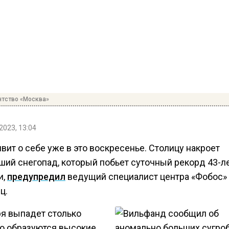
нтство «Москва»
2023, 13:04
вит о себе уже в это воскресенье. Столицу накроет
ший снегопад, который побьет суточный рекорд 43-л
и,
предупредил
ведущий специалист центра «Фобос»
ц.
ря выпадет столько
то образуются высокие