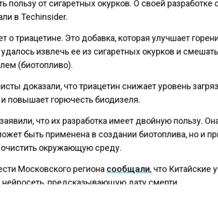
ь пользу от сигаретных окурков. О своей разработке 
ли в Techinsider.
т о триацетине. Это добавка, которая улучшает горен
удалось извлечь ее из сигаретных окурков и смешать
лем (биотопливо).
исты доказали, что триацетин снижает уровень загря
 и повышает горючесть биодизеля.
аявили, что их разработка имеет двойную пользу. Он
ожет быть применена в создании биотоплива, но и п
 очистить окружающую среду.
ести Московского региона
сообщали
, что Китайские
 нейросеть, предсказывающую дату смерти.