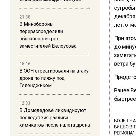
сугробы.
декабря
21:38
В Минобороны
лет, отм
перераспределили
При это
обязанности трех
заместителей Белоусова
до минус
заметать
ветра бу
15:16
В ООН отреагировали на атаку
Предсто
дрона по пляжу под
Геленджиком
Ранее В
быстрее
12:33
В Домодедове ликвидируют
последствия разлива
БОЛЬШЕ А
химикатов после налета дрона
ВИДЕО В 
РЕГИОНА".