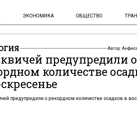
А
ЭКОНОМИКА
ОБЩЕСТВО
ТРА
ОГИЯ
Автор:
Анфиса
квичей предупредили о
ордном количестве осад
оскресенье