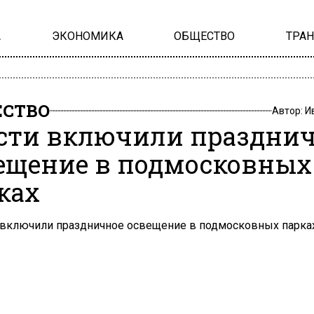
А
ЭКОНОМИКА
ОБЩЕСТВО
ТРА
СТВО
Автор:
И
сти включили праздни
ещение в подмосковных
ках