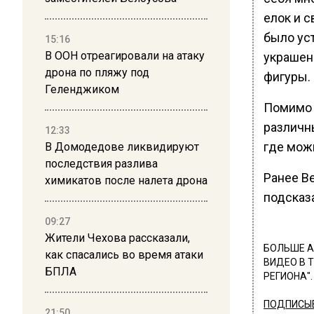
елок и с
было ус
15:16
В ООН отреагировали на атаку
украшен
дрона по пляжу под
фигуры.
Геленджиком
Помимо 
различн
12:33
где мож
В Домодедове ликвидируют
последствия разлива
Ранее В
химикатов после налета дрона
подсказа
09:27
Жители Чехова рассказали,
БОЛЬШЕ А
как спасались во время атаки
ВИДЕО В 
БПЛА
РЕГИОНА".
ПОДПИСЫВ
21:50