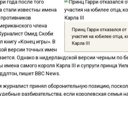
ри года после того
а стали известны имена
 противников
мериканского члена
Принц Гарри отказался от
Журналист Омид Скоби
участия на юбилее отца, 
 книгу «Конец игры». В
Карла III
кой версии точных имен
вается. Однако в нидерландской версии черным по 
 имена самого короля Карла III и супруги принца Уи
ддлтон, пишет BBC News.
м журналист принял оборонительную позицию, поскол
судебные разбирательства, если королевская семья н
ать его версию. А пока книги изъяты с прилавков и
ены на перепечатку.
ести Московского региона
сообщали
, что Карл III за