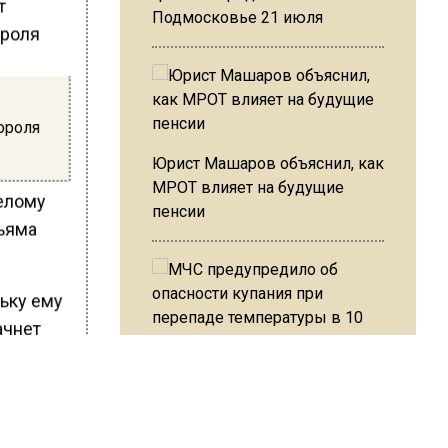
Подмосковье 21 июля
короля
Юрист Машаров объяснил, как
МРОТ влияет на будущие
белому
пенсии
льяма
ьку ему
ачнет
МЧС предупредило об
опасности купания при
пустил
перепаде температуры в 10