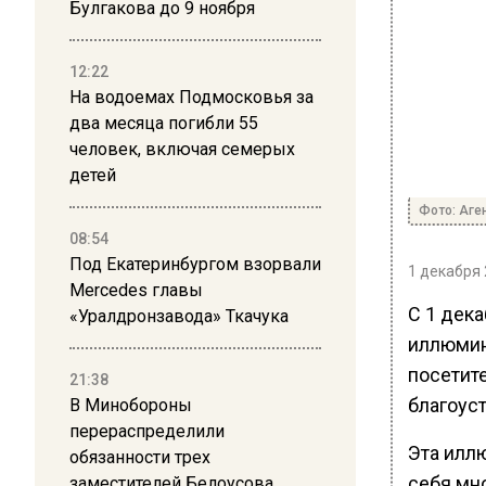
Булгакова до 9 ноября
12:22
На водоемах Подмосковья за
два месяца погибли 55
человек, включая семерых
детей
Фото: Аге
08:54
Под Екатеринбургом взорвали
1 декабря 
Mercedes главы
С 1 дек
«Уралдронзавода» Ткачука
иллюмин
посетит
21:38
благоуст
В Минобороны
перераспределили
Эта илл
обязанности трех
себя мн
заместителей Белоусова