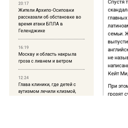
Спустя т
20:17
скандал
Жители Архипо-Осиповки
рассказали об обстановке во
главных
время атаки БПЛА в
латиноа
Геленджике
семьи. 
выпустил
16:19
английс
Москву и область накрыла
не назы
гроза с ливнем и ветром
написаны
Кейт Ми
12:24
Глава клиники, где детей с
При это
аутизмом лечили клизмой,
грозят 
исчез после возбуждения
опроверг
дела
отправл
12:15
Ранее В