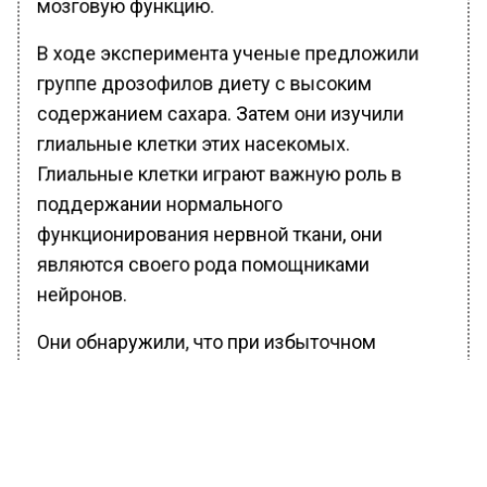
мозговую функцию.
В ходе эксперимента ученые предложили
группе дрозофилов диету с высоким
содержанием сахара. Затем они изучили
глиальные клетки этих насекомых.
Глиальные клетки играют важную роль в
поддержании нормального
функционирования нервной ткани, они
являются своего рода помощниками
нейронов.
Они обнаружили, что при избыточном
потреблении сахара глиальные клетки
становятся резистентными к инсулину, что
приводит к нарушению обмена веществ в
мозге дрозофилов.