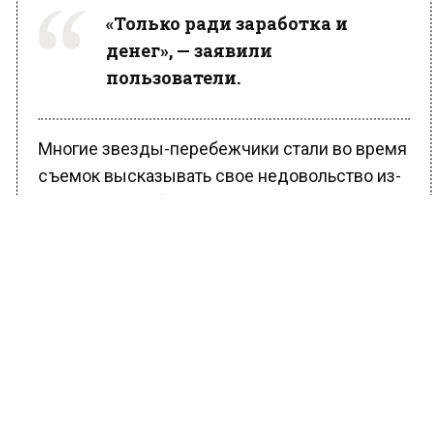
«Только ради заработка и
денег», — заявили
пользователи.
Многие звезды-перебежчики стали во время
съемок высказывать свое недовольство из-
за того, что не будут выступать на одной
сцене с артистом Ярославом Дроновым
(творческий псевдоним — SHAMAN). Из-за
этого хейта певцу пришлось раньше уехать со
съемок, не дожидаясь конца финальной
песни.
Как сообщает Царьград, ситуацию
прокомментировал продюсер Павел
Рудченко. Он отметил, что организаторам