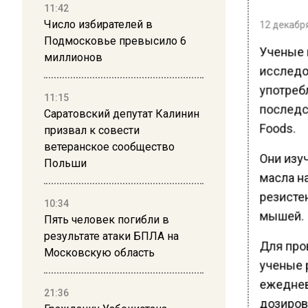
11:42
Число избирателей в
12 декабря
Подмосковье превысило 6
Ученые 
миллионов
исследов
употреб
11:15
последст
Саратовский депутат Калинин
Foods.
призвал к совести
ветеранское сообщество
Они изу
Польши
масла на
резистен
10:34
мышей.
Пять человек погибли в
результате атаки БПЛА на
Для про
Московскую область
ученые 
ежеднев
21:36
дозиров