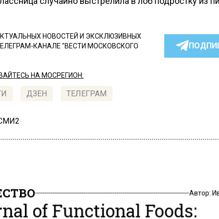
лассница случайно выстрелила в лоб подростку из пи
КТУАЛЬНЫХ НОВОСТЕЙ И ЭКСКЛЮЗИВНЫХ
ПОДПИ
ТЕЛЕГРАМ-КАНАЛЕ "ВЕСТИ МОСКОВСКОГО
АЙТЕСЬ НА МОСРЕГИОН:
ТИ
ДЗЕН
ТЕЛЕГРАМ
 СМИ2
СТВО
Автор:
И
nal of Functional Foods: