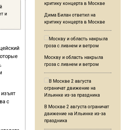
й
т и
Дима Билан ответил на
критику концерта в Москве
ицейский
которые
Москву и область накрыла
,
гроза с ливнем и ветром
м
 изъят
ва с
В Москве 2 августа ограничат
движение на Ильинке из-за
праздника