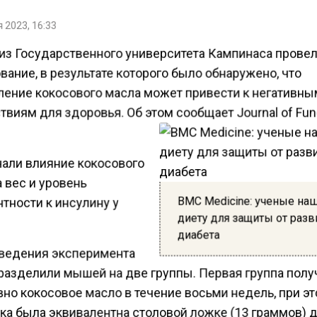
 2023, 16:33
из Государственного университета Кампинаса прове
ание, в результате которого было обнаружено, что
ление кокосового масла может привести к негативн
виям для здоровья. Об этом сообщает Journal of Fun
чали влияние кокосового
 вес и уровень
BMC Medicine: ученые на
тности к инсулину у
диету для защиты от разв
диабета
ведения эксперимента
разделили мышей на две группы. Первая группа полу
но кокосовое масло в течение восьми недель, при э
ка была эквивалентна столовой ложке (13 граммов) 