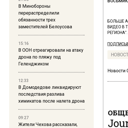
восьмик
В Минобороны
перераспределили
обязанности трех
БОЛЬШЕ А
заместителей Белоусова
ВИДЕО В 
РЕГИОНА".
15:16
ПОДПИСЫВ
В ООН отреагировали на атаку
НОВОС
дрона по пляжу под
Геленджиком
Новости
12:33
В Домодедове ликвидируют
последствия разлива
химикатов после налета дрона
ОБЩЕ
Jour
09:27
Жители Чехова рассказали,