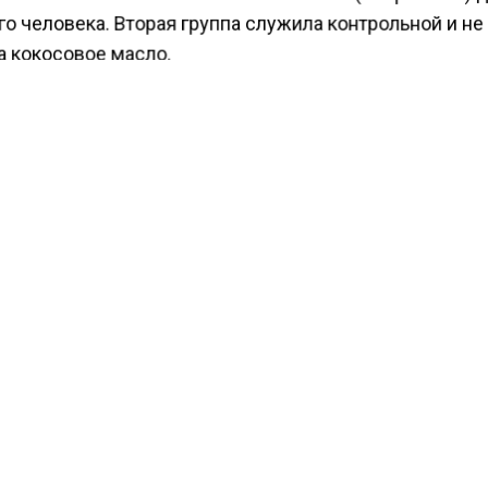
о человека. Вторая группа служила контрольной и не
а кокосовое масло.
чании эксперимента ученые обнаружили, что мыши и
 потреблявшие кокосовое масло, имели изменения в
льном фоне, повышение веса и воспаление головного
ое масло привело к нарушениям в работе механизмов
енных за регуляцию чувства сытости и уровня сахара
которые осуществляют ключевые метаболические го
к лептин и инсулин.
ого, кокосовое масло способствовало активному нак
 ткани в организме мышей и вызывало у них резисте
ну.
ести Московского региона
сообщали
, что врач-эндо
ина рекомендовал диабетикам вести активный образ 