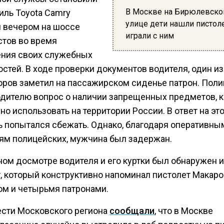
В Москве на Бирюлевско
иль Toyota Camry
улице дети нашли пистоле
 вечером на шоссе
играли с ним
стов во время
ния своих служебных
стей. В ходе проверки документов водителя, один из
оров заметил на пассажирском сиденье патрон. Пол
одителю вопрос о наличии запрещенных предметов, 
о использовать на территории России. В ответ на это
ь попытался сбежать. Однако, благодаря оперативны
ям полицейских, мужчина был задержан.
ном досмотре водителя и его куртки был обнаружен и
, который конструктивно напоминал пистолет Макаро
ом и четырьмя патронами.
ести Московского региона
сообщали
, что в Москве