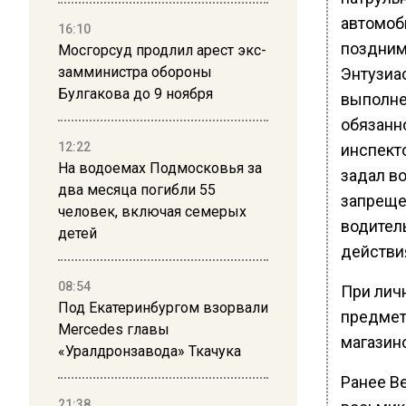
автомоб
16:10
поздним
Мосгорсуд продлил арест экс-
замминистра обороны
Энтузиа
Булгакова до 9 ноября
выполне
обязанно
12:22
инспект
На водоемах Подмосковья за
задал в
два месяца погибли 55
запрещен
человек, включая семерых
водител
детей
действи
08:54
При лич
Под Екатеринбургом взорвали
предмет
Mercedes главы
магазин
«Уралдронзавода» Ткачука
Ранее В
21:38