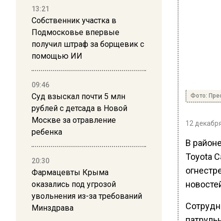
13:21
Собственник участка в
Подмосковье впервые
получил штраф за борщевик с
помощью ИИ
09:46
Суд взыскал почти 5 млн
Фото: Пре
рублей с детсада в Новой
Москве за отравление
12 декабря
ребенка
В район
Toyota 
20:30
огнестр
Фармацевты Крыма
новосте
оказались под угрозой
увольнения из-за требований
Сотрудн
Минздрава
патруль