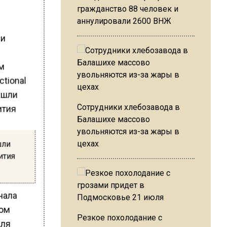
гражданство 88 человек и
аннулировали 2600 ВНЖ
ли
ым
ctional
Сотрудники хлебозавода в
Балашихе массово
увольняются из-за жары в
шли
цехах
ития
чала
том
Резкое похолодание с
для