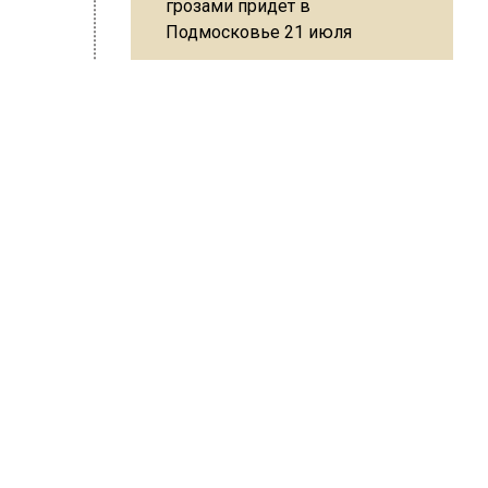
грозами придет в
Подмосковье 21 июля
з первой
 мозга.
Юрист Машаров объяснил, как
,
МРОТ влияет на будущие
 в
пенсии
рмоны,
оплению
нтность
МЧС предупредило об
кринолог
опасности купания при
жизни.
перепаде температуры в 10