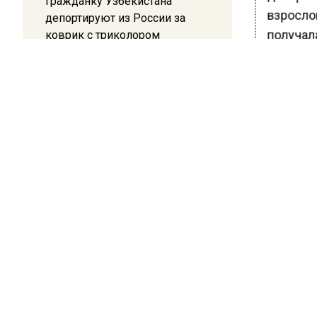
Гражданку Узбекистана
взрослог
депортируют из России за
получал
коврик с триколором
По окон
20:17
группы,
Жители Архипо-Осиповки
гормона
рассказали об обстановке во
Кокосов
время атаки БПЛА в
Геленджике
ответств
крови, 
такие ка
Более т
жировой
к инсули
Ранее В
Тананак