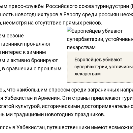
ым пресс-службы Российского союза туриндустрии (
ность новогодних туров в Европу среди россиян нео
, несмотря на отсутствие прямых рейсов.
ем сезоне
твенники проявляют
 интерес к зимним
Европейцев убивают
ам и активно бронируют
супербактерии, устойчивы
, в сравнении с прошлым
лекарствам
сь, что наибольшим спросом среди заграничных нап
я Узбекистан и Армения. Эти страны привлекают тур
огатой культурой, историческими достопримечательн
ными традициями новогодних праздников.
яясь в Узбекистан, путешественники имеют возможн