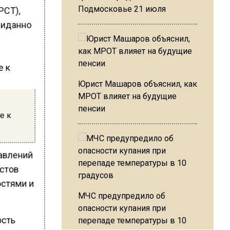
РСТ),
Подмосковье 21 июля
жиданно
Юрист Машаров объяснил, как
МРОТ влияет на будущие
пенсии
е к
равлений
истов
остями и
МЧС предупредило об
опасности купания при
ость
перепаде температуры в 10