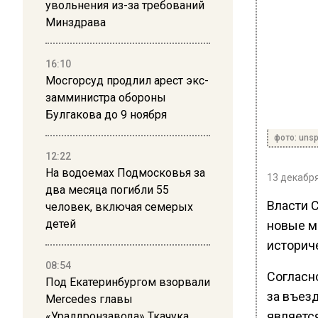
увольнения из-за требований
Минздрава
16:10
Мосгорсуд продлил арест экс-
замминистра обороны
Булгакова до 9 ноября
фото: uns
12:22
На водоемах Подмосковья за
13 декабря
два месяца погибли 55
Власти 
человек, включая семерых
детей
новые м
историч
08:54
Согласн
Под Екатеринбургом взорвали
за въез
Mercedes главы
являетс
«Уралдронзавода» Ткачука