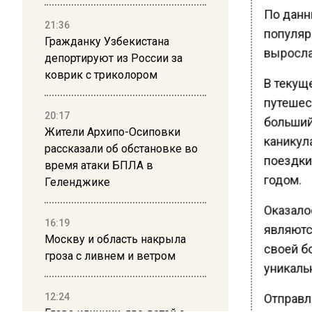
По данн
21:36
популяр
Гражданку Узбекистана
выросла
депортируют из России за
коврик с триколором
В текущ
путешес
20:17
больший
Жители Архипо-Осиповки
каникул
рассказали об обстановке во
поездки
время атаки БПЛА в
годом.
Геленджике
Оказало
16:19
являютс
Москву и область накрыла
своей б
гроза с ливнем и ветром
уникаль
12:24
Отправл