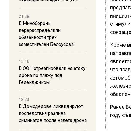
предлаг
инициат
21:38
В Минобороны
стимули
перераспределили
сокраще
обязанности трех
заместителей Белоусова
Кроме вв
направл
являетс
15:16
В ООН отреагировали на атаку
что поз
дрона по пляжу под
автомоб
Геленджиком
железно
обеспеч
12:33
В Домодедове ликвидируют
Ранее В
последствия разлива
году съе
химикатов после налета дрона