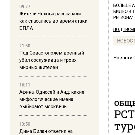
БОЛЬШЕ А
09:27
ВИДЕО В 
Жители Чехова рассказали,
РЕГИОНА".
как спасались во время атаки
БПЛА
ПОДПИСЫВ
НОВОС
21:50
Под Севастополем военный
Новости
убил сослуживца и троих
мирных жителей
16:11
Афина, Одиссей и Аид: какие
ОБЩЕ
мифологические имена
выбирают москвичи
РСТ
тур
13:50
Дима Билан ответил на