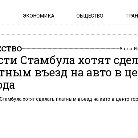
А
ЭКОНОМИКА
ОБЩЕСТВО
ТРА
СТВО
Автор:
И
сти Стамбула хотят сде
тным въезд на авто в ц
ода