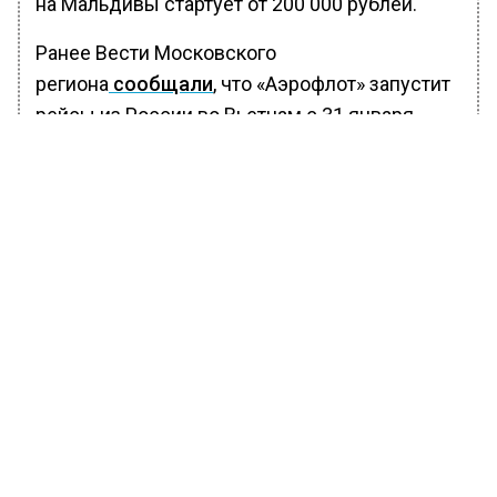
на Мальдивы стартует от 200 000 рублей.
Ранее Вести Московского
региона
сообщали
, что «Аэрофлот» запустит
рейсы из России во Вьетнам с 31 января
2024 года.
БОЛЬШЕ АКТУАЛЬНЫХ НОВОСТЕЙ И ЭКСКЛЮЗИВНЫХ
ВИДЕО В ТЕЛЕГРАМ-КАНАЛЕ "ВЕСТИ МОСКОВСКОГО
РЕГИОНА".
ПОДПИШИСЬ!
ПОДПИСЫВАЙТЕСЬ НА МОСРЕГИОН:
НОВОСТИ
ДЗЕН
ТЕЛЕГРАМ
Новости СМИ2