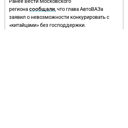
Ранее Вести Московского
региона
сообщали
, что глава АвтоВАЗа
заявил о невозможности конкурировать с
«китайцами» без господдержки.
БОЛЬШЕ АКТУАЛЬНЫХ НОВОСТЕЙ И ЭКСКЛЮЗИВНЫХ
ВИДЕО В ТЕЛЕГРАМ-КАНАЛЕ "ВЕСТИ МОСКОВСКОГО
РЕГИОНА".
ПОДПИШИСЬ!
ПОДПИСЫВАЙТЕСЬ НА МОСРЕГИОН:
НОВОСТИ
ДЗЕН
ТЕЛЕГРАМ
Новости СМИ2