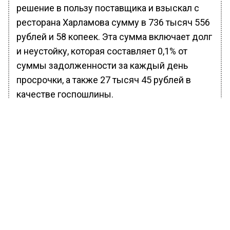
решение в пользу поставщика и взыскал с
ресторана Харламова сумму в 736 тысяч 556
рублей и 58 копеек. Эта сумма включает долг
и неустойку, которая составляет 0,1% от
суммы задолженности за каждый день
просрочки, а также 27 тысяч 45 рублей в
качестве госпошлины.
Ранее Вести Московского
региона
сообщали
, что в Балашихе власти
отменили салют на Новый год.
БОЛЬШЕ АКТУАЛЬНЫХ НОВОСТЕЙ И ЭКСКЛЮЗИВНЫХ
ВИДЕО В ТЕЛЕГРАМ-КАНАЛЕ "ВЕСТИ МОСКОВСКОГО
РЕГИОНА".
ПОДПИШИСЬ!