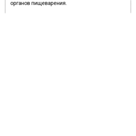
органов пищеварения.
Якушева рекомендовала обратиться к
специалисту для выявления точной причины
урчания живота. При этом врач может
направить человека на УЗИ или к
гастроскопии.
Ранее Вести Московского региона
сообщали
, что ВОЗ предрек рост
заболеваемости новым вариантом ковида
JN.1 в Северном полушарии.
БОЛЬШЕ АКТУАЛЬНЫХ НОВОСТЕЙ И ЭКСКЛЮЗИВНЫХ
ВИДЕО В ТЕЛЕГРАМ-КАНАЛЕ "ВЕСТИ МОСКОВСКОГО
РЕГИОНА".
ПОДПИШИСЬ!