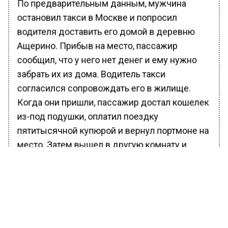
По предварительным данным, мужчина
остановил такси в Москве и попросил
водителя доставить его домой в деревню
Ащерино. Прибыв на место, пассажир
сообщил, что у него нет денег и ему нужно
забрать их из дома. Водитель такси
согласился сопровождать его в жилище.
Когда они пришли, пассажир достал кошелек
из-под подушки, оплатил поездку
пятитысячной купюрой и вернул портмоне на
место. Затем вышел в другую комнату и
внезапно услышал, как захлопнулась входная
дверь. Вернувшись, он обнаружил пропажу
кошелька, телефона и часов.
Благодаря оперативности полиции
Ленинского городского округа,