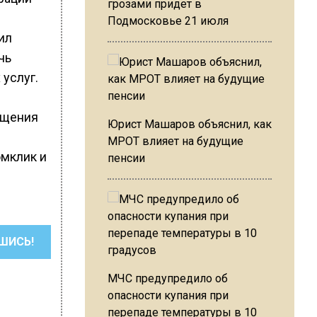
грозами придет в
Подмосковье 21 июля
ил
чь
услуг.
ещения
Юрист Машаров объяснил, как
МРОТ влияет на будущие
омклик и
пенсии
ШИСЬ!
МЧС предупредило об
опасности купания при
перепаде температуры в 10