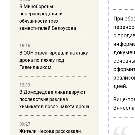
В Минобороны
перераспределили
При обр
обязанности трех
перенос
заместителей Белоусова
о продав
информа
15:16
докумен
В ООН отреагировали на атаку
дрона по пляжу под
основны
Геленджиком
оформить
реализо
12:33
дней.
В Домодедове ликвидируют
Вице-пр
последствия разлива
химикатов после налета дрона
Вячесла
09:27
Жители Чехова рассказали,