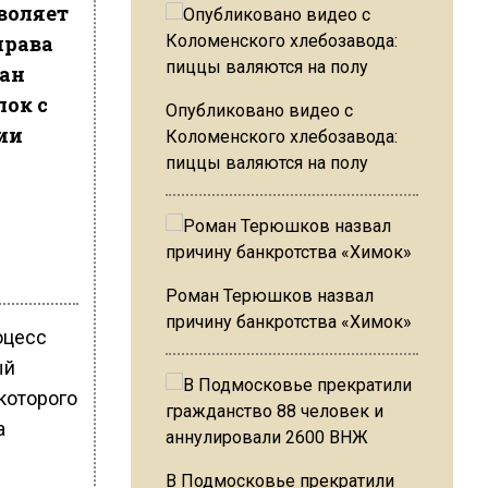
воляет
права
ван
ок с
Опубликовано видео с
ии
Коломенского хлебозавода:
пиццы валяются на полу
Роман Терюшков назвал
причину банкротства «Химок»
оцесс
ый
которого
а
В Подмосковье прекратили