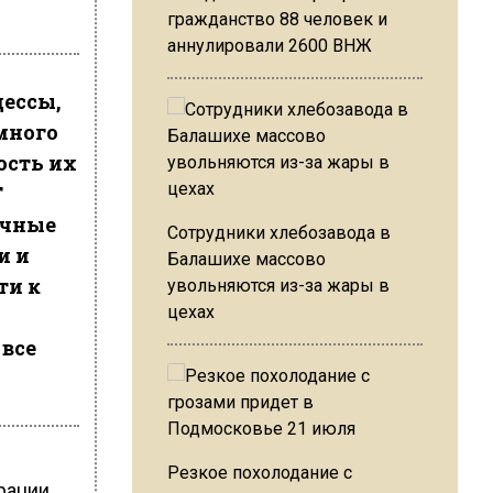
гражданство 88 человек и
аннулировали 2600 ВНЖ
цессы,
много
ость их
T
ечные
Сотрудники хлебозавода в
и и
Балашихе массово
ти к
увольняются из-за жары в
цехах
 все
Резкое похолодание с
рации