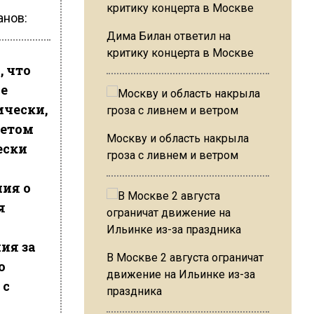
анов:
Дима Билан ответил на
критику концерта в Москве
, что
не
ически,
четом
Москву и область накрыла
ески
гроза с ливнем и ветром
ния о
я
ия за
В Москве 2 августа ограничат
о
движение на Ильинке из-за
 с
праздника