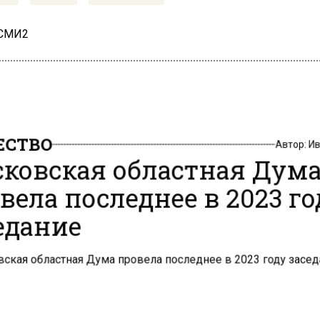
 СМИ2
СТВО
Автор:
И
ковская областная Дум
вела последнее в 2023 г
едание