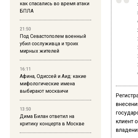
как спасались во время атаки
БПЛА
21:50
Под Севастополем военный
убил сослуживца и троих
мирных жителей
16:11
Афина, Одиссей и Аид: какие
мифологические имена
выбирают москвичи
Регистр
внесени
13:50
государ
Дима Билан ответил на
клиент 
критику концерта в Москве
владени