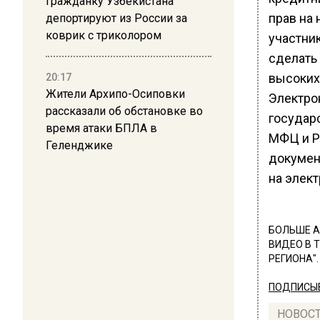
Гражданку Узбекистана
прав на
депортируют из России за
коврик с триколором
участни
сделать
высоких
20:17
Жители Архипо-Осиповки
Электро
рассказали об обстановке во
государ
время атаки БПЛА в
МФЦ и Р
Геленджике
докумен
на элект
БОЛЬШЕ А
ВИДЕО В 
РЕГИОНА".
ПОДПИСЫВ
НОВОС