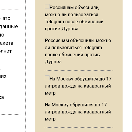
 это
(данные
ую
Россиянам объяснили, можно
акета
ли пользоваться Telegram
олнит
после обвинений против
Дурова
а
чих
ка
На Москву обрушится до 17
литров дождя на квадратный
метр