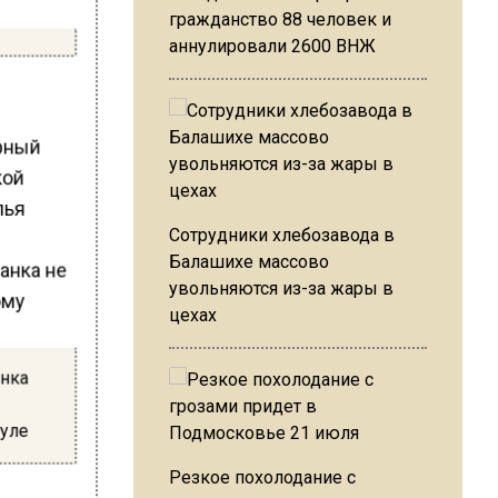
гражданство 88 человек и
аннулировали 2600 ВНЖ
ифный
кой
лья
Сотрудники хлебозавода в
Балашихе массово
увольняются из-за жары в
цехах
анка
буле
Резкое похолодание с