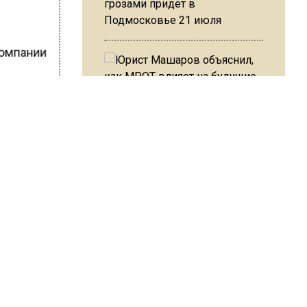
грозами придет в
Подмосковье 21 июля
компании
Юрист Машаров объяснил, как
МРОТ влияет на будущие
пенсии
ники
МЧС предупредило об
ШИСЬ!
опасности купания при
перепаде температуры в 10