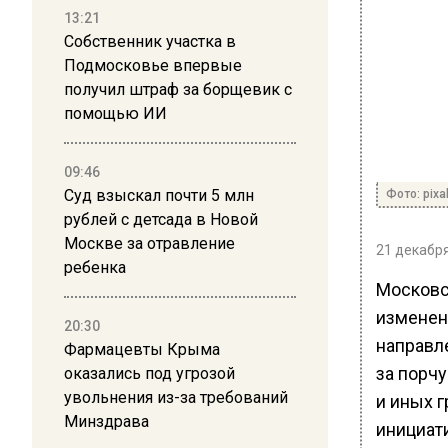
13:21
Собственник участка в
Подмосковье впервые
получил штраф за борщевик с
помощью ИИ
09:46
Суд взыскал почти 5 млн
Фото: pix
рублей с детсада в Новой
Москве за отравление
21 декабря
ребенка
Московс
изменен
20:30
направл
Фармацевты Крыма
за порч
оказались под угрозой
увольнения из-за требований
и иных 
Минздрава
инициат