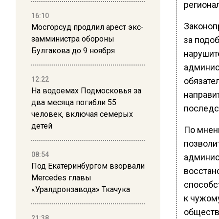
региона
16:10
Законопр
Мосгорсуд продлил арест экс-
замминистра обороны
за подо
Булгакова до 9 ноября
нарушит
админис
12:22
обязател
На водоемах Подмосковья за
направи
два месяца погибли 55
последс
человек, включая семерых
детей
По мнен
позволи
08:54
админист
Под Екатеринбургом взорвали
восстан
Mercedes главы
способс
«Уралдронзавода» Ткачука
к чужом
обществ
21:38