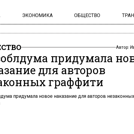
А
ЭКОНОМИКА
ОБЩЕСТВО
ТРА
СТВО
Автор:
И
облдума придумала но
азание для авторов
аконных граффити