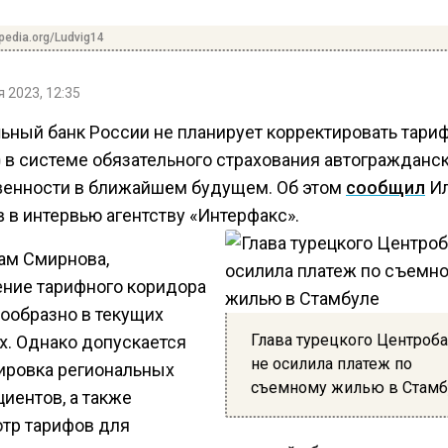
pedia.org/Ludvig14
 2023, 12:35
ьный банк России не планирует корректировать тар
 в системе обязательного страхования автогражданс
венности в ближайшем будущем. Об этом
сообщил
И
 в интервью агентству «Интерфакс».
ам Смирнова,
ние тарифного коридора
ообразно в текущих
Глава турецкого Центроб
х. Однако допускается
не осилила платеж по
ировка региональных
съемному жилью в Стам
иентов, а также
тр тарифов для