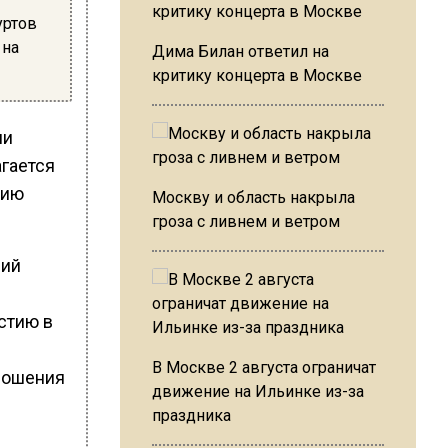
уртов
 на
Дима Билан ответил на
критику концерта в Москве
ли
агается
нию
Москву и область накрыла
гроза с ливнем и ветром
ний
стию в
В Москве 2 августа ограничат
ношения
движение на Ильинке из-за
праздника