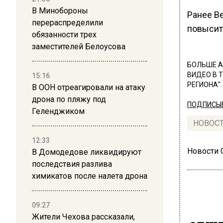
В Минобороны
Ранее В
перераспределили
повысить
обязанности трех
заместителей Белоусова
БОЛЬШЕ А
ВИДЕО В 
15:16
РЕГИОНА".
В ООН отреагировали на атаку
дрона по пляжу под
ПОДПИСЫВ
Геленджиком
НОВОС
12:33
Новости
В Домодедове ликвидируют
последствия разлива
химикатов после налета дрона
09:27
Жители Чехова рассказали,
ОБЩЕ