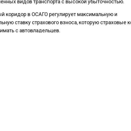
енных видов транспорта с высокой убыточностью.
й коридор в ОСАГО регулирует максимальную и
ьную ставку страхового взноса, которую страховые 
имать с автовладельцев.
льный коэффициент — это коэффициент, который
тся к базовой ставке страхового взноса и учитывает
ости дорожного движения и уровень аварийности в
ном регионе.
ести Московского региона
сообщали
, что обществен
ли Совфед разрешить мигрантам работать в такси.
КТУАЛЬНЫХ НОВОСТЕЙ И ЭКСКЛЮЗИВНЫХ
ПОДПИ
ТЕЛЕГРАМ-КАНАЛЕ "ВЕСТИ МОСКОВСКОГО