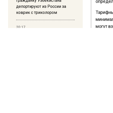
Гражданку Узбекистана
определ
депортируют из России за
Тарифны
коврик с триколором
минимал
могут вз
20:17
Жители Архипо-Осиповки
Региона
рассказали об обстановке во
применяе
время атаки БПЛА в
Геленджике
особенн
конкрет
Ранее В
попроси
БОЛЬШЕ А
ВИДЕО В 
РЕГИОНА".