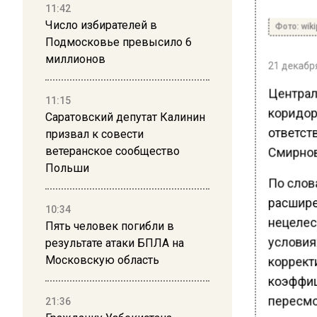
11:42
Число избирателей в
Фото: wiki
Подмосковье превысило 6
миллионов
21 декабря
Централ
11:15
коридор
Саратовский депутат Калинин
ответст
призвал к совести
Смирнов
ветеранское сообщество
Польши
По слов
расшире
10:34
нецелес
Пять человек погибли в
условия
результате атаки БПЛА на
Московскую область
коррект
коэффиц
пересмо
21:36