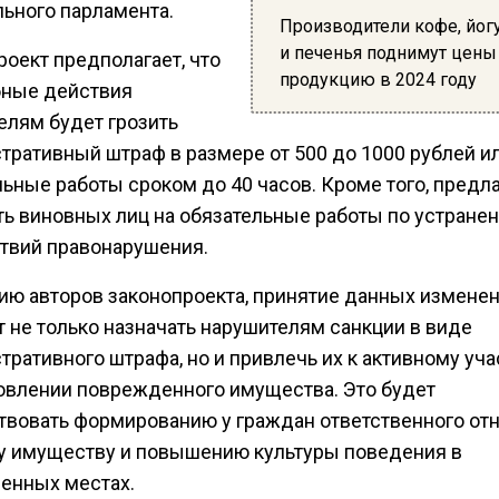
льного парламента.
Производители кофе, йог
и печенья поднимут цены
оект предполагает, что
продукцию в 2024 году
бные действия
елям будет грозить
тративный штраф в размере от 500 до 1000 рублей и
ьные работы сроком до 40 часов. Кроме того, предл
ть виновных лиц на обязательные работы по устране
твий правонарушения.
ию авторов законопроекта, принятие данных измене
т не только назначать нарушителям санкции в виде
ративного штрафа, но и привлечь их к активному уча
овлении поврежденного имущества. Это будет
твовать формированию у граждан ответственного от
у имуществу и повышению культуры поведения в
енных местах.