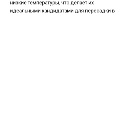
низкие температуры, что делает их
идеальными кандидатами для пересадки в
зимний период.
Ранее Вести Московского
региона
сообщали
, что подмосковные
спасатели предостерегли рыбаков от выхода
на лед из-за погоды.
БОЛЬШЕ АКТУАЛЬНЫХ НОВОСТЕЙ И ЭКСКЛЮЗИВНЫХ
ВИДЕО В ТЕЛЕГРАМ-КАНАЛЕ "ВЕСТИ МОСКОВСКОГО
РЕГИОНА".
ПОДПИШИСЬ!
ПОДПИСЫВАЙТЕСЬ НА МОСРЕГИОН:
НОВОСТИ
ДЗЕН
ТЕЛЕГРАМ