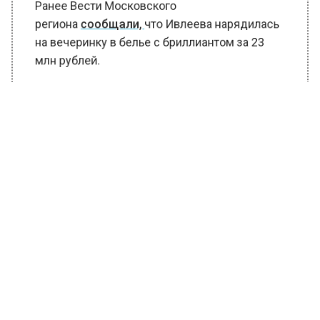
Ранее Вести Московского
региона
сообщали,
что Ивлеева нарядилась
на вечеринку в белье с бриллиантом за 23
млн рублей.
БОЛЬШЕ АКТУАЛЬНЫХ НОВОСТЕЙ И ЭКСКЛЮЗИВНЫХ
ВИДЕО В ТЕЛЕГРАМ-КАНАЛЕ "ВЕСТИ МОСКОВСКОГО
РЕГИОНА".
ПОДПИШИСЬ!
ПОДПИСЫВАЙТЕСЬ НА МОСРЕГИОН:
НОВОСТИ
ДЗЕН
ТЕЛЕГРАМ
Новости СМИ2