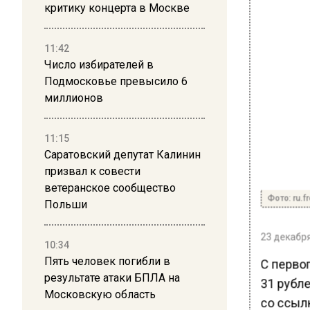
критику концерта в Москве
11:42
Число избирателей в
Подмосковье превысило 6
миллионов
11:15
Саратовский депутат Калинин
призвал к совести
ветеранское сообщество
Фото: ru.f
Польши
23 декабря
10:34
Пять человек погибли в
С перво
результате атаки БПЛА на
31 рубл
Московскую область
со ссыл