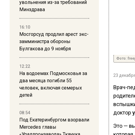
увольнения из-за требований
Минздрава
16:10
Мосгорсуд продлил арест экс-
замминистра обороны
Булгакова до 9 ноября
Фото: free
12:22
На водоемах Подмосковья за
23 декабря
два месяца погибли 55
Врач-пе
человек, включая семерых
детей
родител
вспышки
доктор
08:54
Под Екатеринбургом взорвали
Это — в
Mercedes главы
которая 
«Уралдронзавода» Ткачука