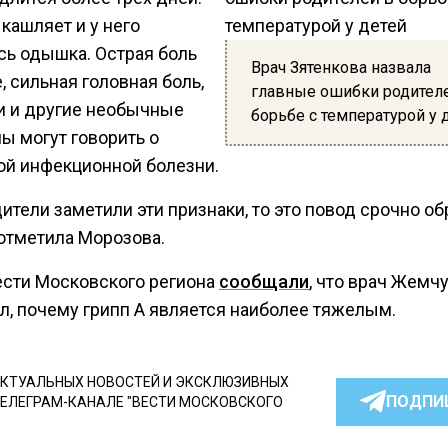
кашляет и у него
сь одышка. Острая боль
Врач Зятенкова назвала
, сильная головная боль,
главные ошибки родител
и и другие необычные
борьбе с температурой у 
ы могут говорить о
ой инфекционной болезни.
ители заметили эти признаки, то это повод срочно об
 отметила Морозова.
ести Московского региона
сообщали
, что врач Жемч
л, почему грипп А является наиболее тяжелым.
КТУАЛЬНЫХ НОВОСТЕЙ И ЭКСКЛЮЗИВНЫХ
ПОДПИ
ТЕЛЕГРАМ-КАНАЛЕ "ВЕСТИ МОСКОВСКОГО