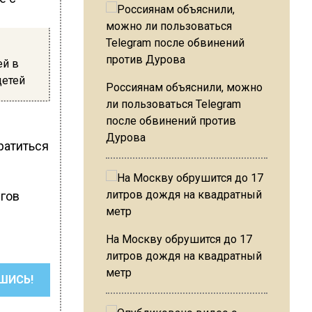
ей в
детей
Россиянам объяснили, можно
ли пользоваться Telegram
после обвинений против
Дурова
ратиться
угов
На Москву обрушится до 17
литров дождя на квадратный
метр
ШИСЬ!