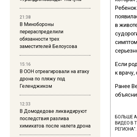
Ребенок 
появила
21:38
В Минобороны
в животе
перераспределили
судорог
обязанности трех
симптом
заместителей Белоусова
серьезн
Если род
15:16
В ООН отреагировали на атаку
к врачу,
дрона по пляжу под
Ранее В
Геленджиком
объясни
12:33
В Домодедове ликвидируют
БОЛЬШЕ А
последствия разлива
ВИДЕО В 
химикатов после налета дрона
РЕГИОНА".