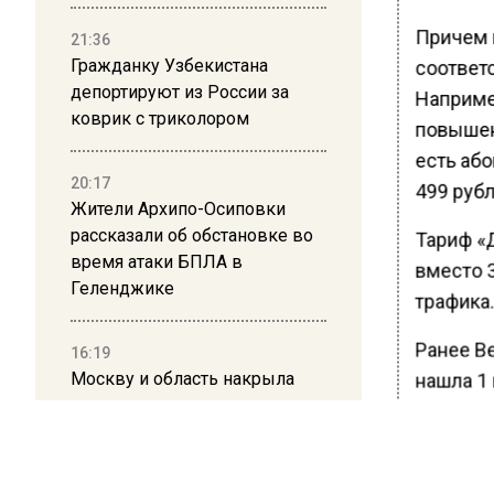
Причем 
21:36
Гражданку Узбекистана
соответ
депортируют из России за
Например
коврик с триколором
повышен
есть аб
20:17
499 рубл
Жители Архипо-Осиповки
рассказали об обстановке во
Тариф «Д
время атаки БПЛА в
вместо 
Геленджике
трафика.
Ранее В
16:19
Москву и область накрыла
нашла 1
гроза с ливнем и ветром
БОЛЬШЕ А
12:24
ВИДЕО В 