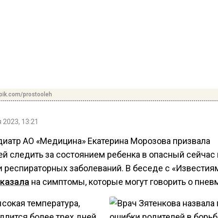
pik.com/prostooleh
 2023, 13:21
диатр АО «Медицина» Екатерина Морозова призвала
ей следить за состоянием ребенка в опасный сейчас
 респираторных заболеваний. В беседе с «Известия
указала
на симптомы, которые могут говорить о пнев
ысокая температура,
длится более трех дней.