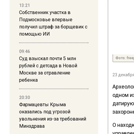
13:21
Собственник участка в
Подмосковье впервые
получил штраф за борщевик с
помощью ИИ
09:46
Суд взыскал почти 5 млн
Фото: free
рублей с детсада в Новой
Москве за отравление
23 декабря
ребенка
Археоло
одном и
20:30
датирую
Фармацевты Крыма
захорон
оказались под угрозой
увольнения из-за требований
О наход
Минздрава
управле