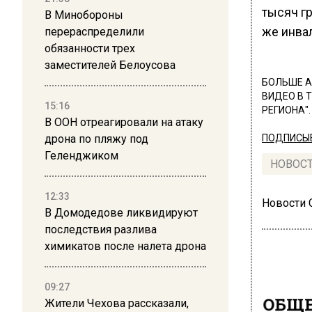
тысяч г
В Минобороны
же инва
перераспределили
обязанности трех
заместителей Белоусова
БОЛЬШЕ А
ВИДЕО В 
15:16
РЕГИОНА".
В ООН отреагировали на атаку
дрона по пляжу под
ПОДПИСЫВ
Геленджиком
НОВОС
12:33
Новости
В Домодедове ликвидируют
последствия разлива
химикатов после налета дрона
09:27
ОБЩЕ
Жители Чехова рассказали,