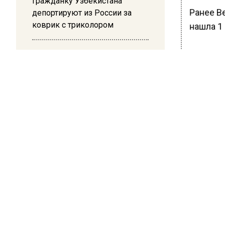
Гражданку Узбекистана
Ранее В
депортируют из России за
коврик с триколором
нашла 1
20:17
БОЛЬШЕ А
Жители Архипо-Осиповки
ВИДЕО В 
рассказали об обстановке во
РЕГИОНА".
время атаки БПЛА в
Геленджике
ПОДПИСЫВ
НОВОС
Новости
ОБЩЕ