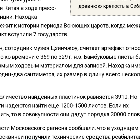
древнюю крепость в Сиб
 Китая в ходе пресс-
нции. Находка
ежит к истории периода Воюющих царств, когда меж
кт вступили 7 государств.
н, сотрудник музея Цзинчжоу, считает артефакт отн
 ко времени с 369 по 329 г. н.э. Бамбуковые листы б
амым ходовым материалом для записей. Находка им
дин-два сантиметра, их размер в длину всего неско
.
оличество найденных пластинок равняется 3910. Но
и надеются найти еще 1200-1500 листов. Если их
ть, то в совокупности они дадут порядка 30000 слов
ести Московского региона сообщали, что в уходящем 
осквичей
получили
технические средства реабилитац