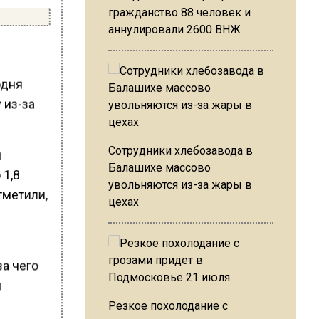
гражданство 88 человек и
аннулировали 2600 ВНЖ
одня
 из-за
Сотрудники хлебозавода в
м
Балашихе массово
 1,8
увольняются из-за жары в
тметили,
цехах
за чего
м
Резкое похолодание с