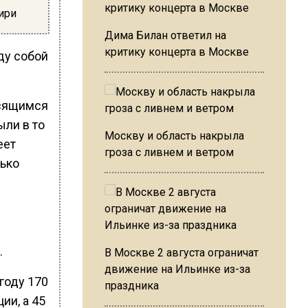
ири
Дима Билан ответил на
критику концерта в Москве
ду собой
осящимся
ыли в то
Москву и область накрыла
еет
гроза с ливнем и ветром
лько
.
В Москве 2 августа ограничат
движение на Ильинке из-за
году 170
праздника
ии, а 45