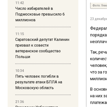
11:42
Фото: free
Число избирателей в
Подмосковье превысило 6
23 декабря
миллионов
Федерал
11:15
порядка 
Саратовский депутат Калинин
неоплач
призвал к совести
ветеранское сообщество
Так, реч
Польши
количест
человек,
10:34
что за г
Пять человек погибли в
миллион
результате атаки БПЛА на
Московскую область
В основн
на них 
21:36
платежа