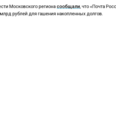
ести Московского региона
сообщали
, что «Почта Рос
 млрд рублей для гашения накопленных долгов.
КТУАЛЬНЫХ НОВОСТЕЙ И ЭКСКЛЮЗИВНЫХ
ПОДПИ
ТЕЛЕГРАМ-КАНАЛЕ "ВЕСТИ МОСКОВСКОГО
АЙТЕСЬ НА МОСРЕГИОН:
ТИ
ДЗЕН
ТЕЛЕГРАМ
 СМИ2
СТВО
Автор:
Анфиса