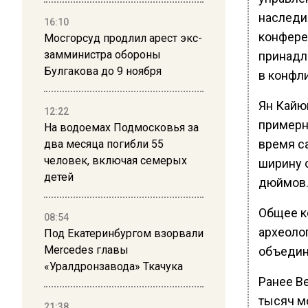
наследия
16:10
конфере
Мосгорсуд продлил арест экс-
замминистра обороны
принадл
Булгакова до 9 ноября
в конфли
Ян Кайю
12:22
примерно
На водоемах Подмосковья за
время с
два месяца погибли 55
человек, включая семерых
ширину о
детей
дюймов
Общее к
08:54
археолог
Под Екатеринбургом взорвали
Mercedes главы
объедини
«Уралдронзавода» Ткачука
Ранее В
тысяч м
21:38