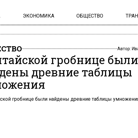
А
ЭКОНОМИКА
ОБЩЕСТВО
ТРА
СТВО
Автор:
Ив
итайской гробнице был
дены древние таблицы
ножения