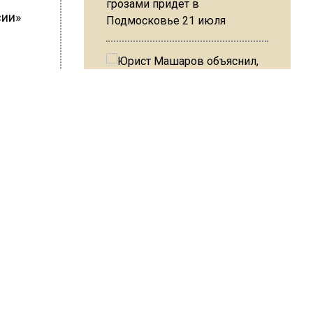
грозами придет в
сии»
Подмосковье 21 июля
ШИСЬ!
Юрист Машаров объяснил, как
МРОТ влияет на будущие
пенсии
МЧС предупредило об
опасности купания при
перепаде температуры в 10
 Слепцова