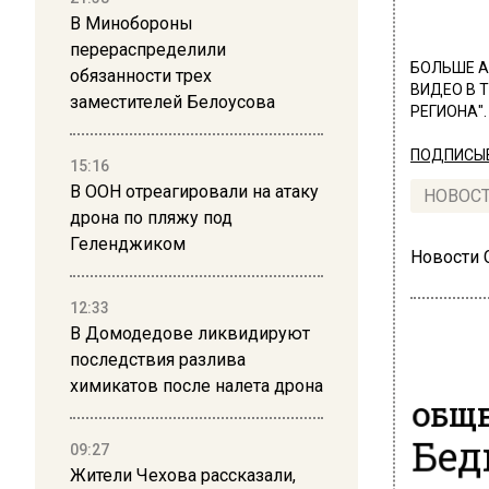
В Минобороны
перераспределили
БОЛЬШЕ А
обязанности трех
ВИДЕО В 
заместителей Белоусова
РЕГИОНА".
ПОДПИСЫВ
15:16
В ООН отреагировали на атаку
НОВОС
дрона по пляжу под
Геленджиком
Новости
12:33
В Домодедове ликвидируют
последствия разлива
химикатов после налета дрона
ОБЩЕ
Бед
09:27
Жители Чехова рассказали,