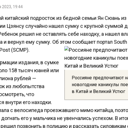
 2023, 19:44
ий китайский подросток из бедной семьи Ян Сюань из
ии Цзянсу случайно нашел сумку с крупной суммой д
Ребенок решил не оставлять себе находку, а нашел в
а и вернул ему сумку. Об этом сообщает портал South
Post (SCMP).
рмации издания, в сумке
оло 158 тысяч юаней или
Россияне предпочитают н
лиона рублей —
новогодние каникулы пое
ок из любопытства
в Китай и Великий Устюг
осмотреть, что
я внутри его находки.
пала с велосипеда проезжавшего мимо китайца, поэт
догнать его у мальчика не увенчались успехом. В ито
 решил позвонить в полицию и рассказать силовикам 