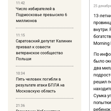
11:42
25 декабря
Число избирателей в
Подмосковье превысило 6
13-летн
миллионов
провинц
внутри. 
11:15
богатств
Саратовский депутат Калинин
Morning 
призвал к совести
ветеранское сообщество
По инфо
Польши
было ок
два мил
10:34
подрост
Пять человек погибли в
решил п
результате атаки БПЛА на
находитс
Московскую область
Сумка у
попытки 
21:36
ребенок