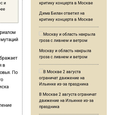
с и
рее
Дима Билан ответил на
критику концерта в Москве
ериалом
т мутаций
Москву и область накрыла
гроза с ливнем и ветром
ображает
я в
овья. По
го
иска
В Москве 2 августа ограничат
движение на Ильинке из-за
бление
праздника