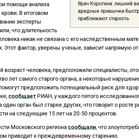
Врач Коротина: лишний ве
при помощи анализа
вредные привычки быст
 крови. В итоговом
приближают старость
вании эксперты
или, что длительность
еловека никак не связана с его наследственным мат
х. Этот фактор, уверены ученые, зависит напрямую о
й возраст человека, предположили специалисты, от
во лет самого старого органа, а некоторые нарушени
 помогут предположить потенциальный риск для здор
ке,
сообщает
РИАН, у каждого пятого исследованно
 один орган был старее других, что говорит о росте р
ти на следующие 15 лет на 20-50 процентов.
ести Московского региона
сообщали
, что злоупотре
ом приводит к преждевременному старению.