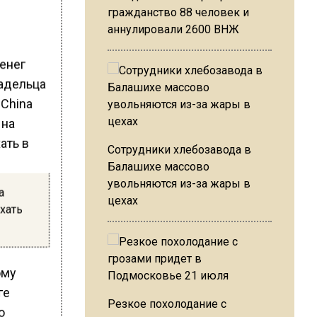
гражданство 88 человек и
аннулировали 2600 ВНЖ
енег
ладельца
 China
Сотрудники хлебозавода в
Балашихе массово
увольняются из-за жары в
а
цехах
хать
ому
ге
Резкое похолодание с
о