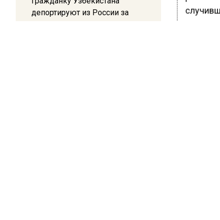
Гражданку Узбекистана
случивш
депортируют из России за
коврик с триколором
Правоохр
нашли и
20:17
тяжелую
Жители Архипо-Осиповки
тяжелом 
рассказали об обстановке во
время атаки БПЛА в
Геленджике
Ранее В
Австрал