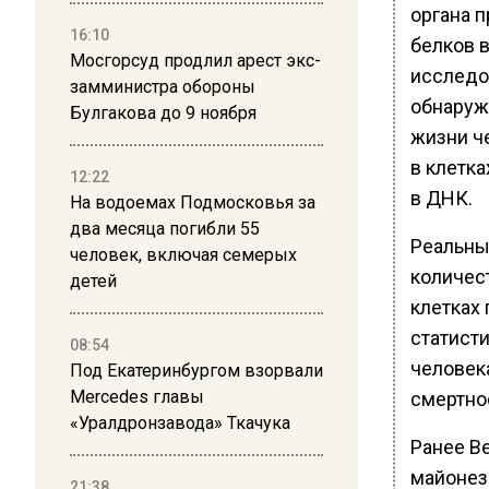
органа 
16:10
белков в
Мосгорсуд продлил арест экс-
исследо
замминистра обороны
обнаруж
Булгакова до 9 ноября
жизни ч
в клетка
12:22
в ДНК.
На водоемах Подмосковья за
два месяца погибли 55
Реальны
человек, включая семерых
количест
детей
клетках
статисти
08:54
человека
Под Екатеринбургом взорвали
Mercedes главы
смертнос
«Уралдронзавода» Ткачука
Ранее В
майонез
21:38