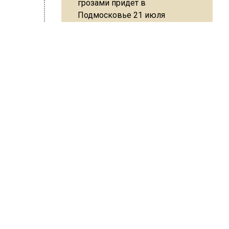
грозами придет в
Подмосковье 21 июля
атем
отря на
ог:
Юрист Машаров объяснил, как
МРОТ влияет на будущие
к и в
пенсии
тобы
МЧС предупредило об
опасности купания при
перепаде температуры в 10