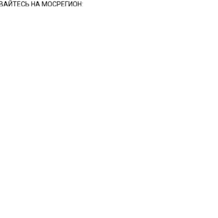
АЙТЕСЬ НА МОСРЕГИОН:
ТИ
ДЗЕН
ТЕЛЕГРАМ
 СМИ2
СТВО
Автор:
И
023 году доходы блогеров
онтакте» выросли до 5,5
д рублей
 2023, 11:31
году популярная в русскоязычном интернете социальн