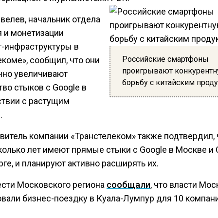
велев, начальник отдела
я и монетизации
т-инфраструктуры в
Российские смартфоны
коме», сообщил, что они
проигрывают конкурент
нно увеличивают
борьбу с китайским прод
во стыков с Google в
ствии с растущим
.
витель компании «Транстелеком» также подтвердил, 
колько лет имеют прямые стыки с Google в Москве и 
ге, и планируют активно расширять их.
ести Московского региона
сообщали
, что власти Мо
овали бизнес-поездку в Куала-Лумпур для 10 компани