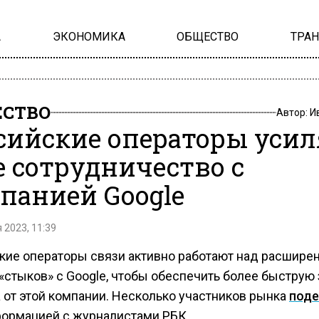
А
ЭКОНОМИКА
ОБЩЕСТВО
ТРА
СТВО
Автор:
И
сийские операторы уси
е сотрудничество с
панией Google
 2023, 11:39
кие операторы связи активно работают над расшире
«стыков» с Google, чтобы обеспечить более быструю 
а от этой компании. Несколько участников рынка
поде
формацией с журналистами РБК.