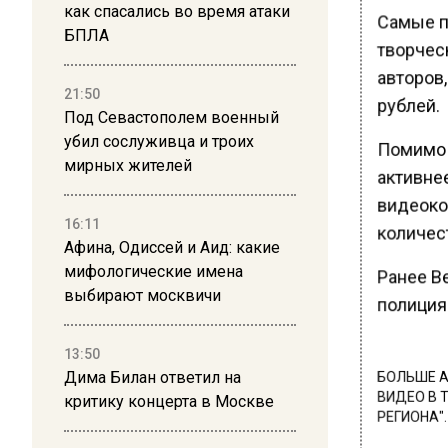
как спасались во время атаки
Самые п
БПЛА
творческ
авторов,
21:50
рублей.
Под Севастополем военный
убил сослуживца и троих
Помимо 
мирных жителей
активне
видеокон
16:11
количес
Афина, Одиссей и Аид: какие
мифологические имена
Ранее В
выбирают москвичи
полиция
13:50
Дима Билан ответил на
БОЛЬШЕ А
ВИДЕО В 
критику концерта в Москве
РЕГИОНА".