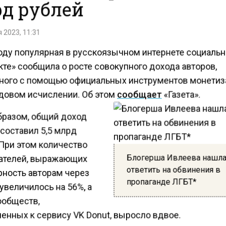
д рублей
 2023, 11:31
году популярная в русскоязычном интернете социальн
те» сообщила о росте совокупного дохода авторов,
ного с помощью официальных инструментов монетиза
одовом исчислении. Об этом
сообщает
«Газета».
бразом, общий доход
составил 5,5 млрд
 При этом количество
Блогерша Ивлеева нашла
ателей, выражающих
ответить на обвинения в
рность авторам через
пропаганде ЛГБТ*
увеличилось на 56%, а
ообществ,
енных к сервису VK Donut, выросло вдвое.