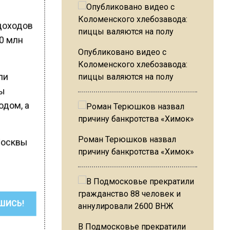
 доходов
80 млн
Опубликовано видео с
Коломенского хлебозавода:
ли
пиццы валяются на полу
ры
одом, а
Роман Терюшков назвал
 Москвы
причину банкротства «Химок»
ШИСЬ!
В Подмосковье прекратили