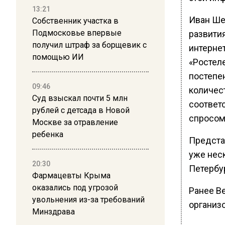
13:21
Иван Ше
Собственник участка в
Подмосковье впервые
развити
получил штраф за борщевик с
интерне
помощью ИИ
«Ростеле
постепе
09:46
количест
Суд взыскал почти 5 млн
соответ
рублей с детсада в Новой
спросом
Москве за отравление
ребенка
Предста
уже нес
20:30
Петербур
Фармацевты Крыма
оказались под угрозой
Ранее В
увольнения из-за требований
организ
Минздрава