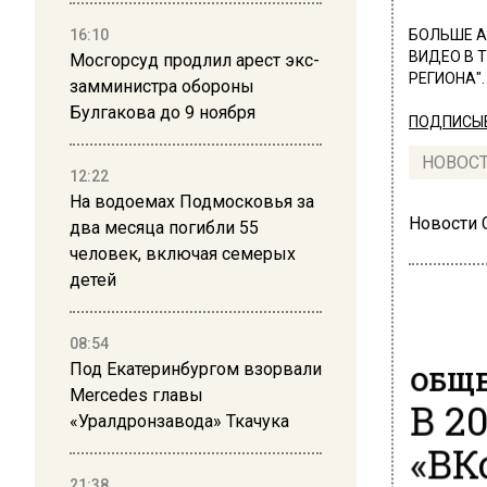
16:10
БОЛЬШЕ А
ВИДЕО В 
Мосгорсуд продлил арест экс-
РЕГИОНА".
замминистра обороны
Булгакова до 9 ноября
ПОДПИСЫВ
НОВОС
12:22
На водоемах Подмосковья за
Новости
два месяца погибли 55
человек, включая семерых
детей
08:54
Под Екатеринбургом взорвали
ОБЩЕ
Mercedes главы
В 2
«Уралдронзавода» Ткачука
«ВК
21:38