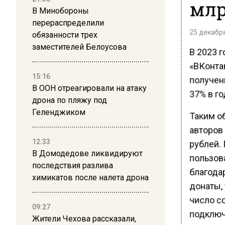
млр
В Минобороны
перераспределили
25 декабря
обязанности трех
заместителей Белоусова
В 2023 
«ВКонтак
15:16
получен
В ООН отреагировали на атаку
37% в г
дрона по пляжу под
Геленджиком
Таким о
авторов 
12:33
рублей.
В Домодедове ликвидируют
пользов
последствия разлива
благода
химикатов после налета дрона
донаты, 
число с
09:27
подключ
Жители Чехова рассказали,