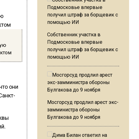
Собственник участка в
Подмосковье впервые
ную
получил штраф за борщевик с
уктом
помощью ИИ
что они
Санкт-
Мосгорсуд продлил арест экс-
замминистра обороны
Булгакова до 9 ноября
сквы
й.