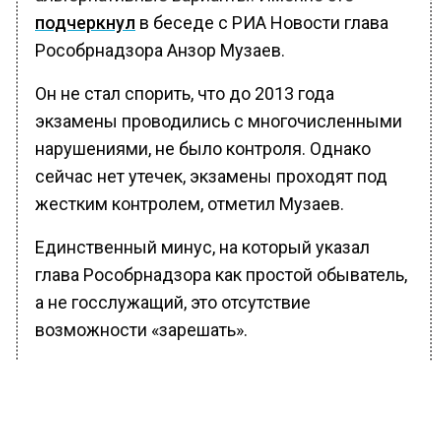
подчеркнул
в беседе с РИА Новости глава
Рособрнадзора Анзор Музаев.
Он не стал спорить, что до 2013 года
экзамены проводились с многочисленными
нарушениями, не было контроля. Однако
сейчас нет утечек, экзамены проходят под
жестким контролем, отметил Музаев.
Единственный минус, на который указал
глава Рособрнадзора как простой обыватель,
а не госслужащий, это отсутствие
возможности «зарешать».
Ранее Вести Московского региона
сообщали
, что учителя и медики получат
прибавку к зарплате с Нового года.