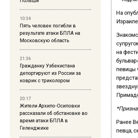
Польши
На опуб
10:34
Израиле,
Пять человек погибли в
результате атаки БПЛА на
Знакомс
Московскую область
супругом
на фест
21:36
бульвар»
Гражданку Узбекистана
певицы 
депортируют из России за
предста
коврик с триколором
звездну
Примадон
20:17
Жители Архипо-Осиповки
*Призна
рассказали об обстановке во
время атаки БПЛА в
Ранее В
Геленджике
певца, 