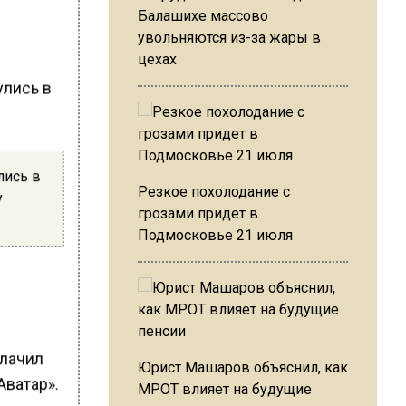
Балашихе массово
в
увольняются из-за жары в
цехах
лись в
Резкое похолодание с
у
грозами придет в
Подмосковье 21 июля
блачил
Юрист Машаров объяснил, как
Аватар».
МРОТ влияет на будущие