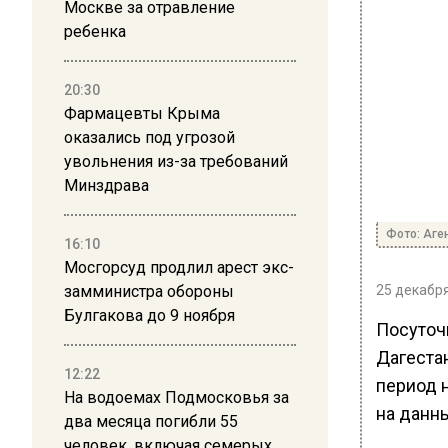
Москве за отравление
ребенка
20:30
Фармацевты Крыма
оказались под угрозой
увольнения из-за требований
Минздрава
Фото: Аге
16:10
Мосгорсуд продлил арест экс-
замминистра обороны
25 декабря
Булгакова до 9 ноября
Посуточ
Дагестан
12:22
период 
На водоемах Подмосковья за
на данн
два месяца погибли 55
человек, включая семерых