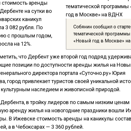
 стоимость аренды
Дербенте на сутки во
нварских каникул
Собянин сообщил о старте
а 3 082 рубля. По
тематической программы
ию с прошлым годом,
«Новый год в Москве» н
осла на 12%.
тметить, что Дербент уже второй год подряд удержив
щие позиции по доступности аренды жилья на Новый
генерального директора портала «Суточно.ру» Юрия
а, город привлекает туристов своей уникальной исто
 культурным наследием и живописной природой.
Дербента, в тройку лидеров по самым низким ценам 
ную аренду жилья на новогодние праздники вошли И
ры. В Ижевске стоимость аренды на каникулы состав
ей, а в Чебоксарах — 3 360 рублей.