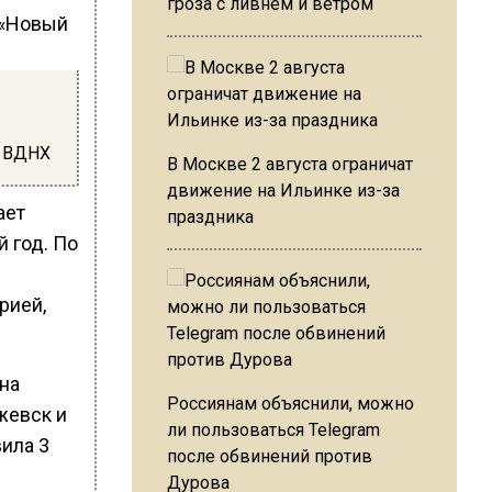
гроза с ливнем и ветром
а ВДНХ
В Москве 2 августа ограничат
движение на Ильинке из-за
ает
праздника
 год. По
рией,
на
Россиянам объяснили, можно
жевск и
ли пользоваться Telegram
ила 3
после обвинений против
Дурова