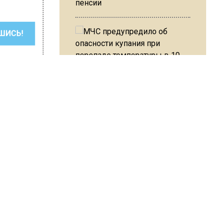
пенсии
ШИСЬ!
МЧС предупредило об
опасности купания при
перепаде температуры в 10
градусов
ван Лабзин
ла
В Подмосковье с 3 августа
повысят тарифы на платные
парковки