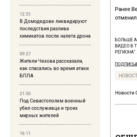
Ранее В
12:33
отменил
В Домодедове ликвидируют
последствия разлива
химикатов после налета дрона
БОЛЬШЕ А
ВИДЕО В 
РЕГИОНА".
09:27
Жители Чехова рассказали,
ПОДПИСЫВ
как спасались во время атаки
БПЛА
НОВОС
Новости
21:50
Под Севастополем военный
убил сослуживца и троих
мирных жителей
16:11
ОБЩЕ