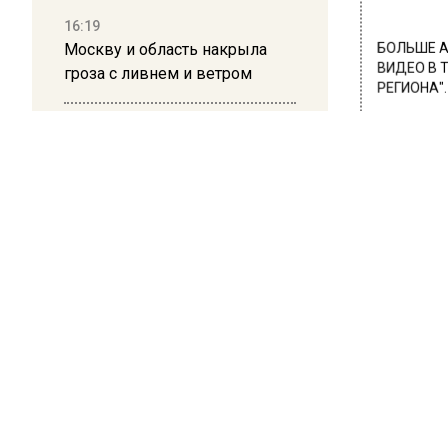
16:19
Москву и область накрыла
БОЛЬШЕ А
ВИДЕО В 
гроза с ливнем и ветром
РЕГИОНА".
ПОДПИСЫВ
12:24
Глава клиники, где детей с
НОВОС
аутизмом лечили клизмой,
исчез после возбуждения
Новости
дела
ОБЩЕ
Алл
24 