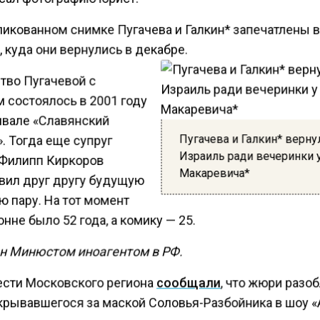
ликованном снимке Пугачева и Галкин* запечатлены 
 куда они вернулись в декабре.
тво Пугачевой с
 состоялось в 2001 году
ивале «Славянский
Пугачева и Галкин* верну
. Тогда еще супруг
Израиль ради вечеринки 
Филипп Киркоров
Макаревича*
вил друг другу будущую
ю пару. На тот момент
не было 52 года, а комику — 25.
н Минюстом иноагентом в РФ.
ести Московского региона
сообщали
, что жюри разо
скрывавшегося за маской Соловья-Разбойника в шоу «