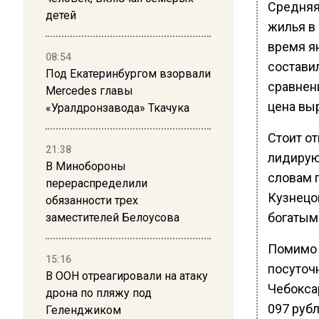
Средняя
детей
жилья в 
время я
08:54
составил
Под Екатеринбургом взорвали
сравнен
Mercedes главы
цена выр
«Уралдронзавода» Ткачука
Стоит о
21:38
лидирую
В Минобороны
словам 
перераспределили
Кузнецов
обязанности трех
богатым
заместителей Белоусова
Помимо 
15:16
посуточ
В ООН отреагировали на атаку
Чебокса
дрона по пляжу под
097 рубл
Геленджиком