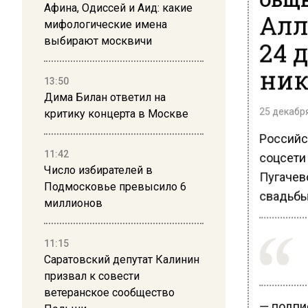
Афина, Одиссей и Аид: какие
Алл
мифологические имена
выбирают москвичи
24 
ник
13:50
Дима Билан ответил на
25 декабря
критику концерта в Москве
Российс
11:42
соцсети
Число избирателей в
Пугачев
Подмосковье превысило 6
свадьбы
миллионов
11:15
Саратовский депутат Калинин
призвал к совести
ветеранское сообщество
— подпи