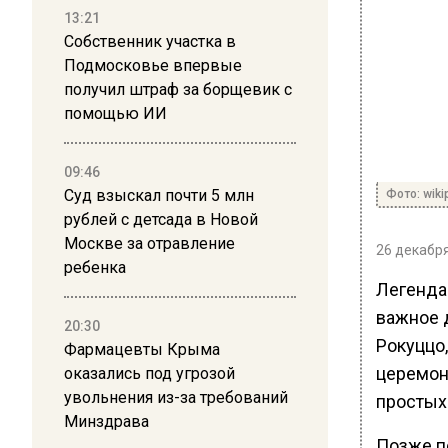
13:21
Собственник участка в
Подмосковье впервые
получил штраф за борщевик с
помощью ИИ
09:46
Суд взыскал почти 5 млн
Фото: wik
рублей с детсада в Новой
Москве за отравление
26 декабря
ребенка
Легенда
важное 
20:30
Рокуццо
Фармацевты Крыма
церемон
оказались под угрозой
увольнения из-за требований
простых 
Минздрава
Позже п