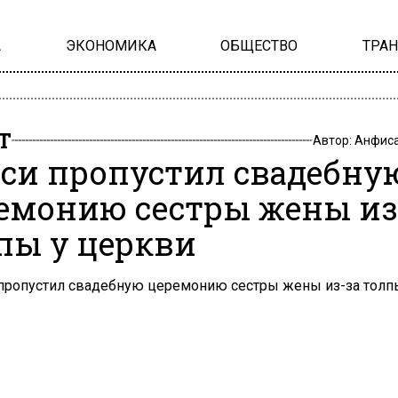
А
ЭКОНОМИКА
ОБЩЕСТВО
ТРА
Т
Автор:
Анфиса
си пропустил свадебну
емонию сестры жены из
пы у церкви