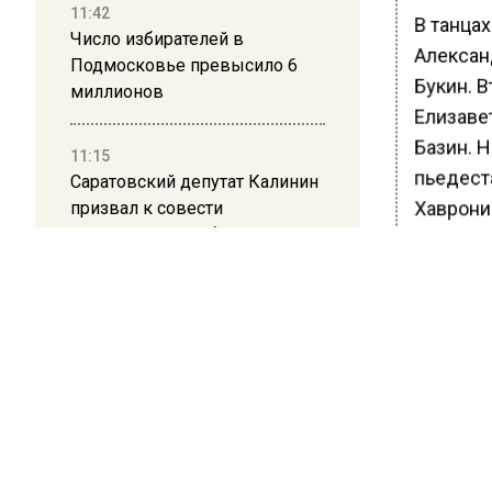
11:42
В танцах
Число избирателей в
Алексан
Подмосковье превысило 6
Букин. В
миллионов
Елизаве
Базин. Н
11:15
пьедест
Саратовский депутат Калинин
Хаврони
призвал к совести
ветеранское сообщество
В спорт
Польши
Галлямо
третьим
10:34
Пять человек погибли в
Если к п
результате атаки БПЛА на
фигурис
Московскую область
спортив
судейст
21:36