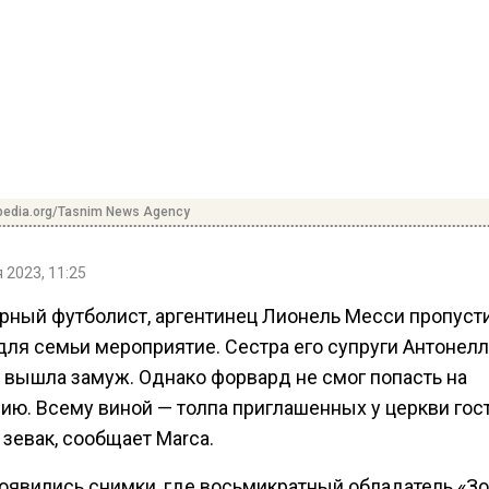
ipedia.org/Tasnim News Agency
 2023, 11:25
рный футболист, аргентинец Лионель Месси пропуст
для семьи мероприятие. Сестра его супруги Антонелл
, вышла замуж. Однако форвард не смог попасть на
ию. Всему виной — толпа приглашенных у церкви гост
зевак, сообщает Marca.
оявились снимки, где восьмикратный обладатель «Зо