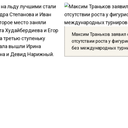
 на льду лучшими стали
дра Степанова и Иван
торое место заняли
та Худайбердиева и Егор
Максим Траньков заявил 
а третью ступеньку
отсутствии роста у фигур
ала вышли Ирина
без международных турн
на и Девид Нарижный.
ивных парах лидерами стали Анастасия Мишина и Ал
в, вторыми — Александр Бойков и Дмитрий Козловск
и — Екатерина Чикмарева и Матвей Янченков.
ризерам вопросов не возникло, то выступление друг
тов разочаровало публику. Олимпийская чемпионка, 
ный комментатор Елена Вайцеховская раскритиковал
во.