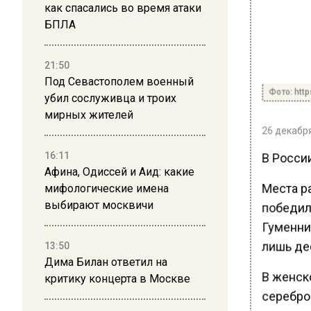
как спасались во время атаки
БПЛА
21:50
Под Севастополем военный
Фото: http
убил сослуживца и троих
мирных жителей
26 декабря
В Росси
16:11
Афина, Одиссей и Аид: какие
Места р
мифологические имена
выбирают москвичи
победил
Гуменни
лишь де
13:50
Дима Билан ответил на
В женск
критику концерта в Москве
серебро