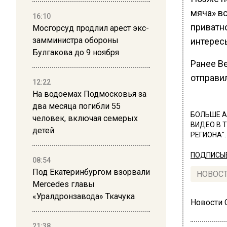
мяча» вс
16:10
приватно
Мосгорсуд продлил арест экс-
замминистра обороны
интерес
Булгакова до 9 ноября
Ранее В
отправи
12:22
На водоемах Подмосковья за
два месяца погибли 55
БОЛЬШЕ А
человек, включая семерых
ВИДЕО В 
детей
РЕГИОНА".
ПОДПИСЫВ
08:54
Под Екатеринбургом взорвали
НОВОС
Mercedes главы
«Уралдронзавода» Ткачука
Новости
21:38