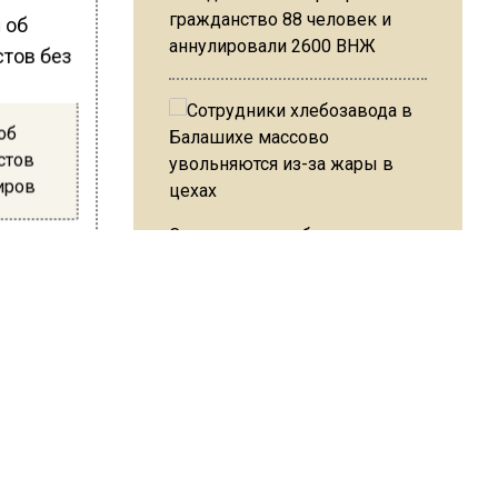
гражданство 88 человек и
аннулировали 2600 ВНЖ
об
истов
иров
Сотрудники хлебозавода в
ександр
Балашихе массово
увольняются из-за жары в
ий,
цехах
их
а ныне
а
Резкое похолодание с