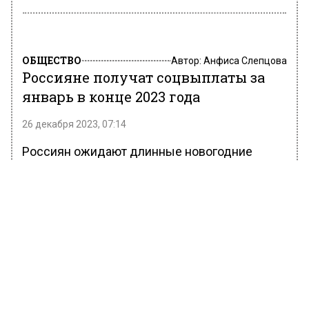
ОБЩЕСТВО
Автор:
Анфиса Слепцова
Россияне получат соцвыплаты за
январь в конце 2023 года
26 декабря 2023, 07:14
Россиян ожидают длинные новогодние
каникулы. Рабочие будни начнутся с 9
января. Между тем многих волнует вопрос,
когда поступят пенсии и другие соцвыплаты,
которые обычно падают на карту в начале
месяца.
В Социальном фонде сообщили, что уже в эти
дни, до 28 декабря, россияне получат