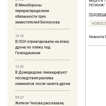
ВИДЕО В 
В Минобороны
РЕГИОНА".
перераспределили
ПОДПИСЫВ
обязанности трех
заместителей Белоусова
НОВОС
15:16
Новости
В ООН отреагировали на атаку
дрона по пляжу под
Геленджиком
12:33
ОБЩЕ
В Домодедове ликвидируют
Мос
последствия разлива
химикатов после налета дрона
раз
09:27
Жители Чехова рассказали,