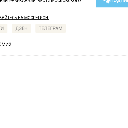
ПОДПИ
ТЕЛЕГРАМ-КАНАЛЕ "ВЕСТИ МОСКОВСКОГО
АЙТЕСЬ НА МОСРЕГИОН:
ТИ
ДЗЕН
ТЕЛЕГРАМ
 СМИ2
СТВО
Автор:
Ири
ковскому школьнику
орвало щеку петардой