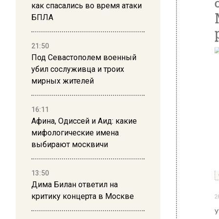
как спасались во время атаки
БПЛА
21:50
Под Севастополем военный
убил сослуживца и троих
мирных жителей
16:11
Афина, Одиссей и Аид: какие
мифологические имена
выбирают москвичи
Фото: Оф
26 декабря
13:50
Дима Билан ответил на
Учащийс
критику концерта в Москве
петардо