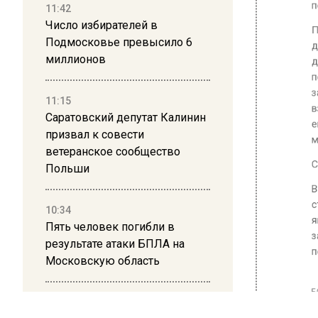
По данн
11:42
Число избирателей в
девятик
Подмосковье превысило 6
друзьям
миллионов
покидат
замешка
11:15
взорвал
Саратовский депутат Калинин
его пом
призвал к совести
медучр
ветеранское сообщество
Польши
Сейчас 
В начал
10:34
Пять человек погибли в
строите
результате атаки БПЛА на
ящике с
Московскую область
заказчи
пострад
21:36