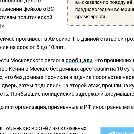
уголовное дело о
высказался по поводу её
транении фейков о ВС
предновогодней вечерин
время ареста
отивам политической
ти.
ейчас проживает в Америке. По данной статье ей гро
ие на срок от 5 до 10 лет.
ести Московского региона
сообщали
, что проникших 
тво Кении в Москве бездомных арестовали на 10 суто
о, что бездомные проникли в здание посольства чер
дверь, затем поднялись на второй этаж, прошли на к
есть. Прибывшие полицейские задержали злоумышле
цо или организация, признанные в РФ иностранными 
КТУАЛЬНЫХ НОВОСТЕЙ И ЭКСКЛЮЗИВНЫХ