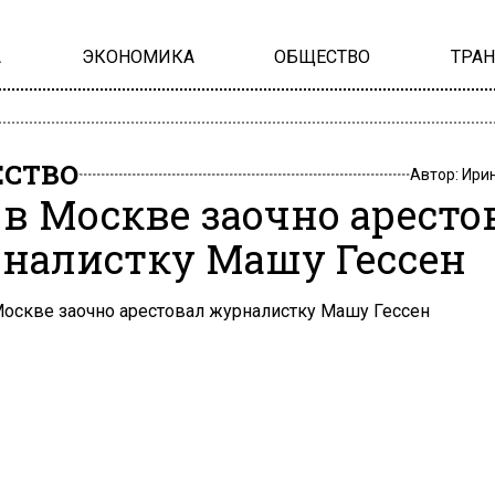
А
ЭКОНОМИКА
ОБЩЕСТВО
ТРА
СТВО
Автор:
Ири
 в Москве заочно аресто
налистку Машу Гессен