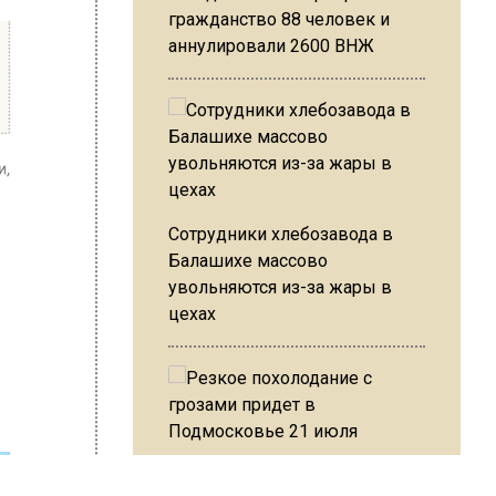
гражданство 88 человек и
сть
аннулировали 2600 ВНЖ
ну щеки,
ких
Сотрудники хлебозавода в
Балашихе массово
увольняются из-за жары в
цехах
Чехове
ную в
а даче
уке
Резкое похолодание с