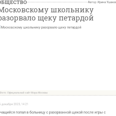
ициальный сайт Мэра Москвы
 2023, 14:21
я попал в больницу с разорванной щекой после игры
й в российской столице, информирует телеграм-канал