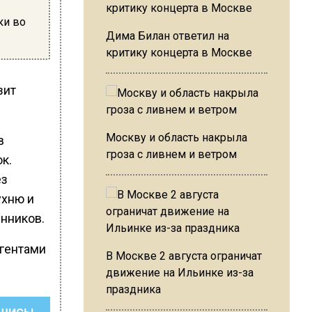
ки во
Дима Билан ответил на
критику концерта в Москве
зит
Москву и область накрыла
в
гроза с ливнем и ветром
к.
ез
ухню и
нников.
агентами
В Москве 2 августа ограничат
движение на Ильинке из-за
праздника