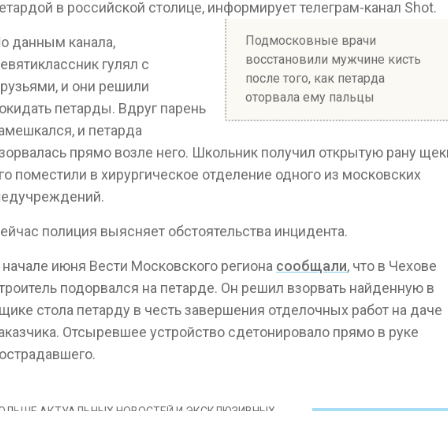
Подмосковные врачи
ым канала,
восстановили мужчине ки
лассник гулял с
после того, как петарда
и, и они решили
оторвала ему пальцы
ь петарды. Вдруг парень
лся, и петарда
ась прямо возле него. Школьник получил открытую ра
естили в хирургическое отделение одного из московс
еждений.
полиция выясняет обстоятельства инцидента.
е июня Вести Московского региона
сообщали
, что в 
ль подорвался на петарде. Он решил взорвать найден
тола петарду в честь завершения отделочных работ н
ка. Отсыревшее устройство сдетонировало прямо в р
авшего.