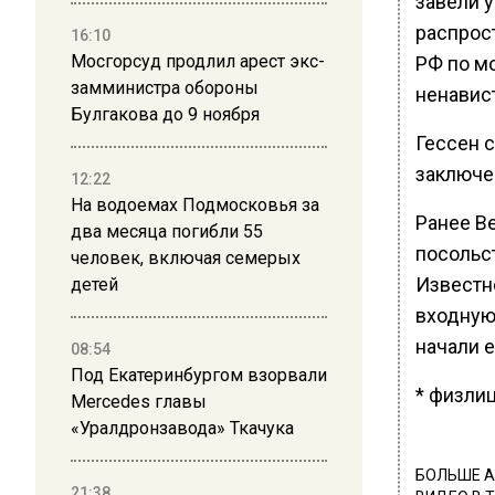
завели 
распрос
16:10
Мосгорсуд продлил арест экс-
РФ по м
замминистра обороны
ненавис
Булгакова до 9 ноября
Гессен с
заключен
12:22
На водоемах Подмосковья за
Ранее В
два месяца погибли 55
посольс
человек, включая семерых
Известн
детей
входную 
начали 
08:54
Под Екатеринбургом взорвали
* физли
Mercedes главы
«Уралдронзавода» Ткачука
БОЛЬШЕ А
21:38