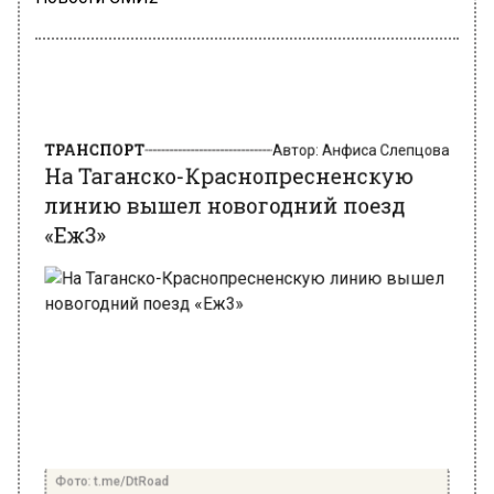
ТРАНСПОРТ
Автор:
Анфиса Слепцова
На Таганско-Краснопресненскую
линию вышел новогодний поезд
«Еж3»
Фото: t.me/DtRoad