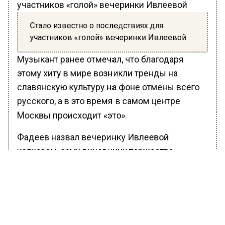
Стало известно о последствиях для
участников «голой» вечеринки Ивлеевой
Музыкант ранее отмечал, что благодаря
этому хиту в мире возникли тренды на
славянскую культуру на фоне отмены всего
русского, а в это время в самом центре
Москвы происходит «это».
Фадеев назвал вечеринку Ивлеевой
колхозом, саму виновницу торжества
комсомолкой из-за туго застегнутой на все
пуговицы рубашки, в котором блогер
появилась после дня рождения и попросила
у россиян прощения.