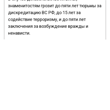
знаменитостям грозит до пяти лет тюрьмы за
дискредитацию ВС РФ, до 15 лет за
содействие терроризму, и до пяти лет
заключения за возбуждение вражды и
ненависти.
Ранее Вести Московского региона
сообщали
, что оскорбленный критикой
Гузеевой Соседов пожелал актрисе
бессонные ночи.
*Признан Минюстом иностранным агентом в
РФ
БОЛЬШЕ АКТУАЛЬНЫХ НОВОСТЕЙ И ЭКСКЛЮЗИВНЫХ
ВИДЕО В ТЕЛЕГРАМ-КАНАЛЕ "ВЕСТИ МОСКОВСКОГО