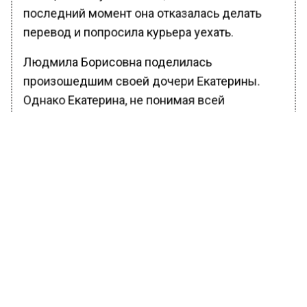
последний момент она отказалась делать
перевод и попросила курьера уехать.
Людмила Борисовна поделилась
произошедшим своей дочери Екатерины.
Однако Екатерина, не понимая всей
серьезности ситуации, по каким-то причинам
послушала следующие рекомендации
предполагаемого сотрудника Центробанка и
перевела мошенникам 600 тысяч рублей
через мобильное приложение.
Ранее Вести московского
региона
сообщали
, что Киркорова заметили
у юридической конторы после «голой»
вечеринки Ивлеевой.