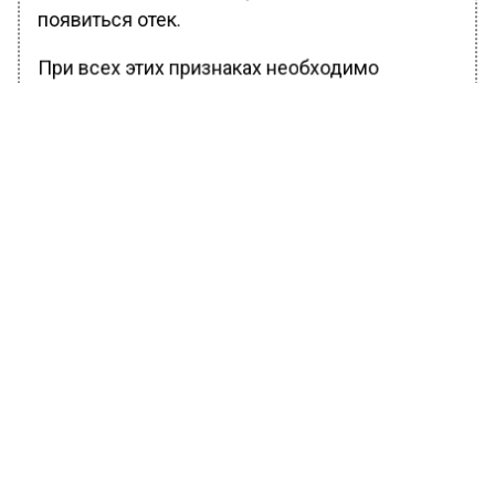
появиться отек.
При всех этих признаках необходимо
обратиться к врачу, заключил Бондарев.
Ранее Вести Московского региона
сообщали
, что онколог Строяковский назвал
факторы, провоцирующие самые массовые
виды рака.
БОЛЬШЕ АКТУАЛЬНЫХ НОВОСТЕЙ И ЭКСКЛЮЗИВНЫХ
ВИДЕО В ТЕЛЕГРАМ-КАНАЛЕ "ВЕСТИ МОСКОВСКОГО
РЕГИОНА".
ПОДПИШИСЬ!
ПОДПИСЫВАЙТЕСЬ НА МОСРЕГИОН: