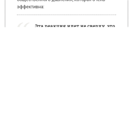
общественного давления, которая очень
эффективна:
Эта реакция идет не сверху, это
низовая, горизонтальная
самоорганизация. Есть силы,
кто-то их назовет
турбопатриотическими.
Глава ВЦИОМ выразил уверенность, что
скоро имена тех, кто управляет
общественным мнением, станут известны.
Ранее Вести Московского региона
сообщали
о возвращении на Первый канал ток-шоу
«Закрытый показ» с Александром Гордоном.