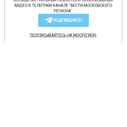
БОЛЬШЕ АКТУАЛЬНЫХ НОВОСТЕЙ И ЭКСКЛЮЗИВНЫХ
ВИДЕО В ТЕЛЕГРАМ-КАНАЛЕ "ВЕСТИ МОСКОВСКОГО
РЕГИОНА".
ПОДПИШИСЬ!
ПОДПИСЫВАЙТЕСЬ НА МОСРЕГИОН:
НОВОСТИ
ДЗЕН
ТЕЛЕГРАМ
Новости СМИ2
ОБЩЕСТВО
Автор:
Ирина Ушакова
Юрий Антонов: гостей «голой»
вечеринки Ивлеевой ждет «час
расплаты»