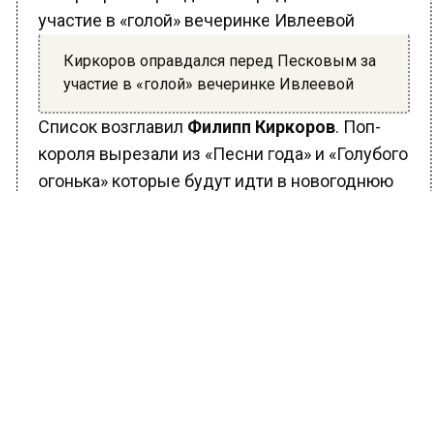
Киркоров оправдался перед Песковым за
участие в «голой» вечеринке Ивлеевой
Список возглавил
Филипп Киркоров
. Поп-
короля вырезали из «Песни года» и «Голубого
огонька» которые будут идти в новогоднюю
ночь на федеральных каналах. Также ТНТ
срочно переснимает фильм «Иван
Васильевич меняет все» с участием
Киркорова.
Директор МХАТа Владимир Кехман запретил
певцу выступить на сцене театра.
Выяснилось, что артист должен был выйти с
поздравлением к зрителям после спектакля
«Золушка».