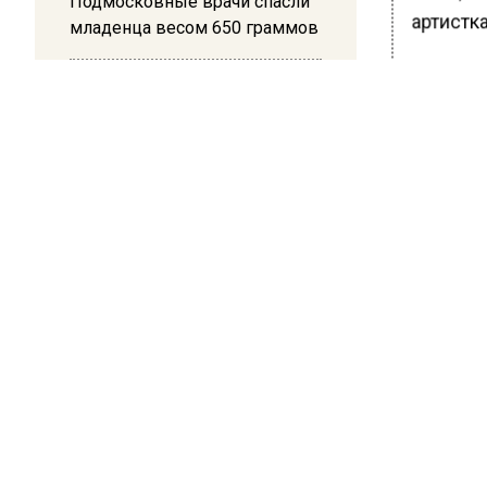
Подмосковные врачи спасли
артистка
младенца весом 650 граммов
Ранее В
16:58
озвучил
В Москве 2 августа ограничат
движение на Ильинке из-за
праздника
БОЛЬШЕ А
ВИДЕО В 
РЕГИОНА".
ПОДПИСЫВ
НОВОС
Новости