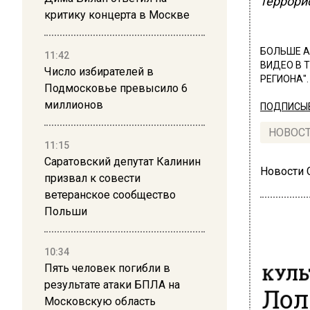
террори
критику концерта в Москве
БОЛЬШЕ А
11:42
ВИДЕО В 
Число избирателей в
РЕГИОНА".
Подмосковье превысило 6
миллионов
ПОДПИСЫВ
НОВОС
11:15
Саратовский депутат Калинин
Новости
призвал к совести
ветеранское сообщество
Польши
10:34
КУЛЬ
Пять человек погибли в
результате атаки БПЛА на
Лол
Московскую область