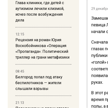
Глава клиники, где детей с
аутизмом лечили клизмой,
29 декабря
исчез после возбуждения
Замешан
дела
певица 
начали о
12:15
Рецензия на роман Юрия
Сначала
Воскобойникова «Операция
глазах 
«Пропаганда»: Политический
публики 
триллер на грани метафизики
«голой»
соответ
08:45
появила
Белгород попал под атаку
руках.
беспилотников — жители
слышали взрывы
В этот р
время п
21:13
полы, а 