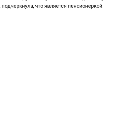
 подчеркнула, что является пенсионеркой.
ести Московского региона
сообщали
, что Иван Охло
 имя супруги Милоша Биковича.
КТУАЛЬНЫХ НОВОСТЕЙ И ЭКСКЛЮЗИВНЫХ
ПОДПИ
ТЕЛЕГРАМ-КАНАЛЕ "ВЕСТИ МОСКОВСКОГО
АЙТЕСЬ НА МОСРЕГИОН:
ТИ
ДЗЕН
ТЕЛЕГРАМ
 СМИ2