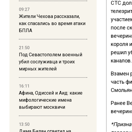
СТС дол
09:27
телезри
Жители Чехова рассказали,
участие
как спасались во время атаки
после ск
БПЛА
вечерин
короля 
21:50
решил у
Под Севастополем военный
каналов.
убил сослуживца и троих
мирных жителей
Взамен 
часть фи
16:11
Смольян
Афина, Одиссей и Аид: какие
мифологические имена
Ранее В
выбирают москвичи
вечерин
*Призна
13:50
Дима Билан ответил на