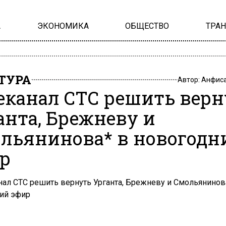
А
ЭКОНОМИКА
ОБЩЕСТВО
ТРА
ТУРА
Автор:
Анфиса
еканал СТС решить верн
анта, Брежневу и
льянинова* в новогодн
р