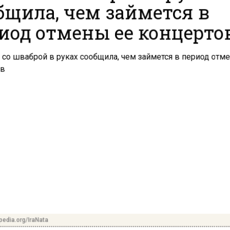
бщила, чем займется в
иод отмены ее концерто
pedia.org/IraNata