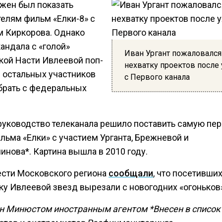
жен был показать
телям фильм «Елки-8» с
м Киркорова. Однако
андала с «голой»
Иван Ургант пожаловался
кой Насти Ивлеевой поп-
нехватку проектов после 
и остальных участников
с Первого канала
брать с федеральных
руководство телеканала решило поставить самую пе
льма «Елки» с участием Урганта, Брежневой и
инова*. Картина вышла в 2010 году.
ести Московского региона
сообщали
, что посетивши
ку Ивлеевой звезд вырезали с новогодних «огоньков»
н Минюстом иностранным агентом
*Внесен в список