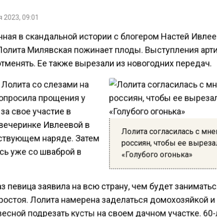
 2023, 09:01
ная в скандальной истории с блогером Настей Ивле
Лолита Милявская пожинает плоды. Выступления арт
тменять. Ее также вырезали из новогодних передач.
 Лолита со слезами на
попросила прощения у
за свое участие в
 вечеринке Ивлеевой в
Лолита согласилась с мн
ствующем наряде. Затем
россиян, чтобы ее выреза
сь уже со шваброй в
«Голубого огонька»
аз певица заявила на всю страну, чем будет занимать
ростоя. Лолита намерена заделаться домохозяйкой и
весной подрезать кусты на своем дачном участке. 60