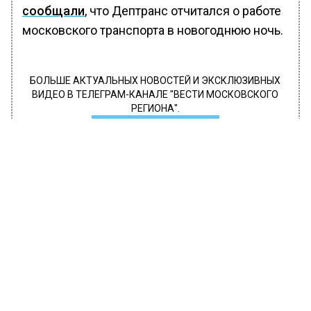
сообщали
, что Дептранс отчитался о работе
московского транспорта в новогоднюю ночь.
БОЛЬШЕ АКТУАЛЬНЫХ НОВОСТЕЙ И ЭКСКЛЮЗИВНЫХ
ВИДЕО В ТЕЛЕГРАМ-КАНАЛЕ "ВЕСТИ МОСКОВСКОГО
РЕГИОНА".
ПОДПИШИСЬ!
ПОДПИСЫВАЙТЕСЬ НА МОСРЕГИОН:
НОВОСТИ
ДЗЕН
ТЕЛЕГРАМ
Новости СМИ2
ОБЩЕСТВО
Автор:
Анфиса Слепцова