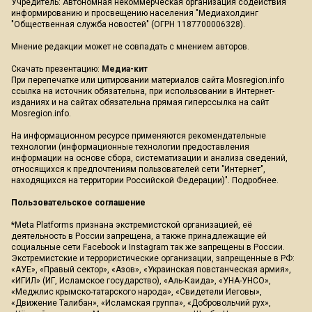
Учредитель: Автономная некоммерческая организация содействия
информированию и просвещению населения "Медиахолдинг
"Общественная служба новостей" (ОГРН 1187700006328).
Мнение редакции может не совпадать с мнением авторов.
Скачать презентацию:
Медиа-кит
При перепечатке или цитировании материалов сайта Mosregion.info
ссылка на источник обязательна, при использовании в Интернет-
изданиях и на сайтах обязательна прямая гиперссылка на сайт
Mosregion.info.
На информационном ресурсе применяются рекомендательные
технологии (информационные технологии предоставления
информации на основе сбора, систематизации и анализа сведений,
относящихся к предпочтениям пользователей сети "Интернет",
находящихся на территории Российской Федерации)".
Подробнее
.
Пользовательское соглашение
*Meta Platforms признана экстремистской организацией, её
деятельность в России запрещена, а также принадлежащие ей
социальные сети Facebook и Instagram так же запрещены в России.
Экстремистские и террористические организации, запрещенные в РФ:
«АУЕ», «Правый сектор», «Азов», «Украинская повстанческая армия»,
«ИГИЛ» (ИГ, Исламское государство), «Аль-Каида», «УНА-УНСО»,
«Меджлис крымско-татарского народа», «Свидетели Иеговы»,
«Движение Талибан», «Исламская группа», «Добровольчий рух»,