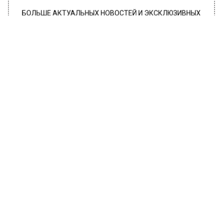
БОЛЬШЕ АКТУАЛЬНЫХ НОВОСТЕЙ И ЭКСКЛЮЗИВНЫХ
ВИДЕО В ТЕЛЕГРАМ-КАНАЛЕ "ВЕСТИ МОСКОВСКОГО
РЕГИОНА".
ПОДПИШИСЬ!
ПОДПИСЫВАЙТЕСЬ НА МОСРЕГИОН:
НОВОСТИ
ДЗЕН
ТЕЛЕГРАМ
Новости СМИ2
ОБЩЕСТВО
Автор:
Иван Лабзин
В Москве нашли тело сына
директора одного из департаментов
«Норникеля»