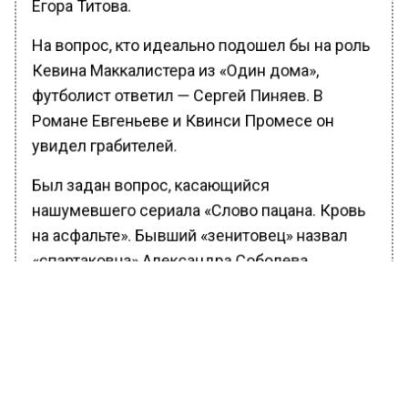
Егора Титова.
На вопрос, кто идеально подошел бы на роль
Кевина Маккалистера из «Один дома»,
футболист ответил — Сергей Пиняев. В
Романе Евгеньеве и Квинси Промесе он
увидел грабителей.
Был задан вопрос, касающийся
нашумевшего сериала «Слово пацана. Кровь
на асфальте». Бывший «зенитовец» назвал
«спартаковца» Александра Соболева
главным «чушпаном» российского футбола:
Александр Соболев. Это же
новогодний квиз, верно? У
меня много друзей из